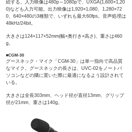
続する。入力映像は480p～1080pで、UXGA(1,600×1,20
0)なども入力可能。出力映像は1,920×1,080、1,280×72
0、640×480の3種類で、いずれも最大60fps。音声処理は
48kHz/24bit。
大きさは124×117×52mm(幅×奥行き×高さ)、重さは460
g。
CGM-30
グースネック・マイク「CGM-30」は単一指向で高品質
なマイク。グースネックの長さは、UVC-02をノートパ
ソコンなどの隣に置いた際に最適になるよう設計されて
いる。
大きさは全長303mm、ヘッド径が直径13mm、グリップ
径が21mm、重さは140g。