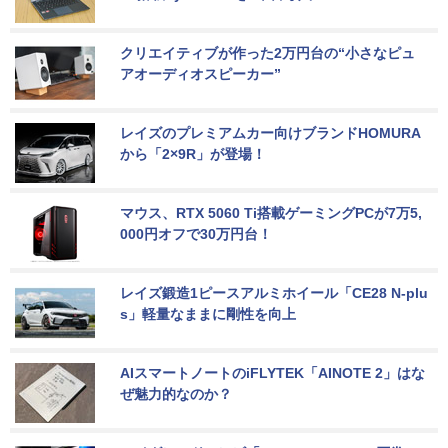
クリエイティブが作った2万円台の“小さなピュ
アオーディオスピーカー”
レイズのプレミアムカー向けブランドHOMURA
から「2×9R」が登場！
マウス、RTX 5060 Ti搭載ゲーミングPCが7万5,
000円オフで30万円台！
レイズ鍛造1ピースアルミホイール「CE28 N-plu
s」軽量なままに剛性を向上
AIスマートノートのiFLYTEK「AINOTE 2」はな
ぜ魅力的なのか？