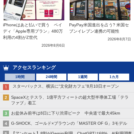
iPhoneはあと払いで買う　ペイ
PayPay米国進出を占う? 米国セ
ディ「Apple専用プラン」480万
ブンイレブン連携の可能性
利用の4割がZ世代
2026年8月7日
2026年8月6日
アクセスランキング
1時間
24時間
1週間
1カ月
スターバックス、横浜に“文化財カフェ”8月10日オープン
SpaceXとテスラ、1億平方フィートの超大型半導体工場「テラ
ファブ」着工
お盆休み前半は8日に下り渋滞ピーク 中央道で最大45km
G-SHOCK、ゴールド×ブラウンの「MASTER OF G」3モデル
【アンケート】8割がGemini利用、ChatGPTは68% AI利用調査