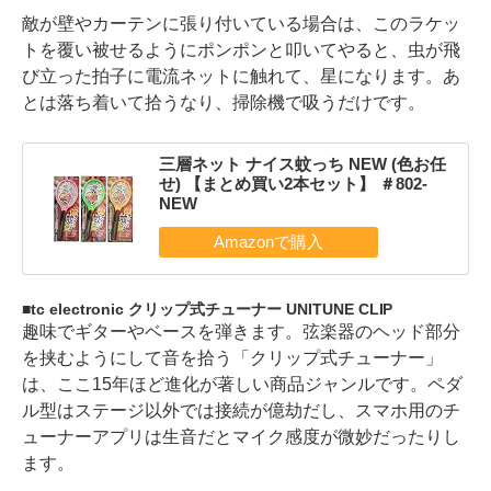
敵が壁やカーテンに張り付いている場合は、このラケッ
トを覆い被せるようにポンポンと叩いてやると、虫が飛
び立った拍子に電流ネットに触れて、星になります。あ
とは落ち着いて拾うなり、掃除機で吸うだけです。
三層ネット ナイス蚊っち NEW (色お任
せ) 【まとめ買い2本セット】 ＃802-
NEW
tc electronic クリップ式チューナー UNITUNE CLIP
趣味でギターやベースを弾きます。弦楽器のヘッド部分
を挟むようにして音を拾う「クリップ式チューナー」
は、ここ15年ほど進化が著しい商品ジャンルです。ペダ
ル型はステージ以外では接続が億劫だし、スマホ用のチ
ューナーアプリは生音だとマイク感度が微妙だったりし
ます。