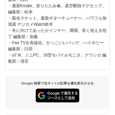
・
最新Kindle、折りたたみ傘、真空断熱マグカップ。
編集部：松本
・
殺虫ラケット、最新ギターチューナー、パワフル加
湿器 デジカメWatch鈴木
・
冬に向けてあったかインナー、燗酒、長く使える包
丁 編集部：加藤
・
Fire TVを有線化。かっこいいバッグ、ハイボリー
編集部：臼田
・
α7 III、ミニPC、16型モバイルモニタ、ナウシカ 編
集部：清宮
Google 検索で当サイトの記事を優先表示させる