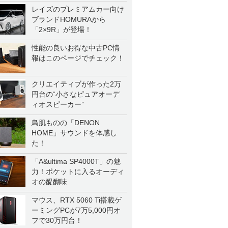
レイズのプレミアムカー向け
ブランドHOMURAから
「2×9R」が登場！
性能の良いお得な中古PC情
報はこのページでチェック！
クリエイティブが作った2万
円台の“小さなピュアオーデ
ィオスピーカー”
鳥肌ものの「DENON
HOME」サウンドを体感し
た！
「A&ultima SP4000T」の魅
力！ポケットに入るオーディ
オの醍醐味
マウス、RTX 5060 Ti搭載ゲ
ーミングPCが7万5,000円オ
フで30万円台！