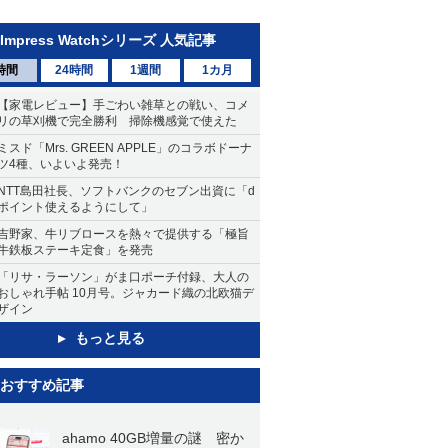
Impress Watchシリーズ 人気記事
時間
24時間
1週間
1カ月
【家電レビュー】手ごわい雑草との戦い、コメ
リの草刈機で完全勝利 掃除機感覚で使えた
ミスド「Mrs. GREEN APPLE」のコラボドーナ
ツ4種、いよいよ発売！
NTT島田社長、ソフトバンクのセブン出資に「d
ポイント使えるようにして」
吉野家、牛リブロースを熱々で提供する「極旨
牛鉄板ステーキ定食」を発売
「リサ・ラーソン」がま口ポーチ付録、大人の
おしゃれ手帖 10月号。ジャカード織の北欧猫デ
ザイン
もっと見る
おすすめ記事
ahamo 40GB増量の謎 密か