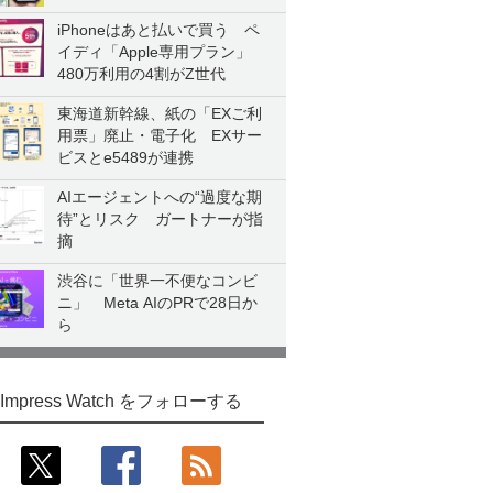
iPhoneはあと払いで買う ペ
イディ「Apple専用プラン」
480万利用の4割がZ世代
東海道新幹線、紙の「EXご利
用票」廃止・電子化 EXサー
ビスとe5489が連携
AIエージェントへの“過度な期
待”とリスク ガートナーが指
摘
渋谷に「世界一不便なコンビ
ニ」 Meta AIのPRで28日か
ら
Impress Watch をフォローする