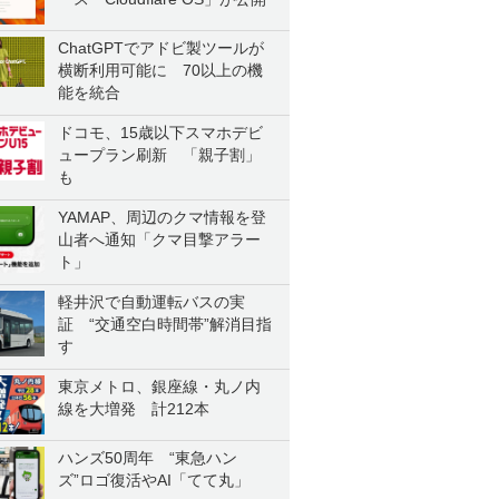
ChatGPTでアドビ製ツールが
横断利用可能に 70以上の機
能を統合
ドコモ、15歳以下スマホデビ
ュープラン刷新 「親子割」
も
YAMAP、周辺のクマ情報を登
山者へ通知「クマ目撃アラー
ト」
軽井沢で自動運転バスの実
証 “交通空白時間帯”解消目指
す
東京メトロ、銀座線・丸ノ内
線を大増発 計212本
ハンズ50周年 “東急ハン
ズ”ロゴ復活やAI「てて丸」