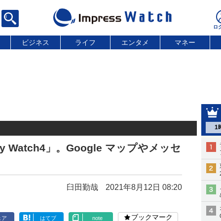
ビジネス
ライフ
エンタメ
マネー
1
xy Watch4」。Google マップやメッセ
臼田勤哉
2021年8月12日 08:20
ブックマーク
ェア
はてブ
note