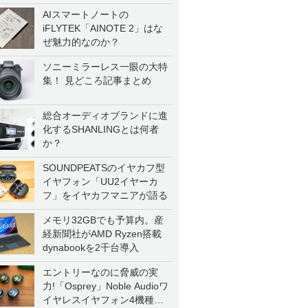
AIスマートノートの
iFLYTEK「AINOTE 2」はな
ぜ魅力的なのか？
ソニーミラーレス一眼の大特
集！ 見どころ記事まとめ
総合オーディオブランドに進
化するSHANLINGとは何者
か？
SOUNDPEATSのイヤカフ型
イヤフォン「UU2イヤーカ
フ」をイヤカフマニアが語る
メモリ32GBでも予算内。産
経新聞社がAMD Ryzen搭載
dynabookを2千台導入
エントリーなのに脅威の実
力!「Osprey」Noble Audioワ
イヤレスイヤフォン4機種を