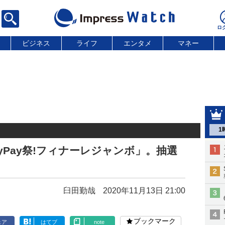
ビジネス
ライフ
エンタメ
マネー
1
ayPay祭!フィナーレジャンボ」。抽選
臼田勤哉
2020年11月13日 21:00
ブックマーク
ェア
はてブ
note