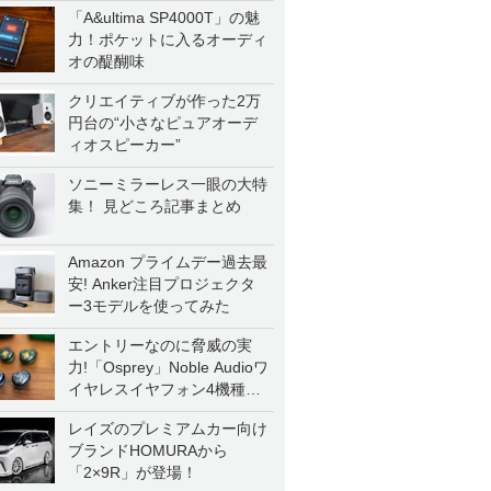
「A&ultima SP4000T」の魅
力！ポケットに入るオーディ
オの醍醐味
クリエイティブが作った2万
円台の“小さなピュアオーデ
ィオスピーカー”
ソニーミラーレス一眼の大特
集！ 見どころ記事まとめ
Amazon プライムデー過去最
安! Anker注目プロジェクタ
ー3モデルを使ってみた
エントリーなのに脅威の実
力!「Osprey」Noble Audioワ
イヤレスイヤフォン4機種を
一気に聴く
レイズのプレミアムカー向け
ブランドHOMURAから
「2×9R」が登場！