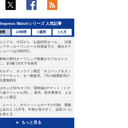
Impress Watchシリーズ 人気記事
時間
24時間
1週間
1カ月
ユニクロ、今日から「お盆特別セール」。涼感
シアサッカーワンピース待望値下げ、撥水ギア
ショーツは1990円に
東映の歴代オープニング映像がカプセルトイ
に。全5種で8月下旬発売
カルディ、オンライン限定「ネコバッグ＆タン
ブラーセット」を一般販売。7月の抽選販売の
当選無効分
はやぶさ50％オフの「新幹線eチケット（トク
だ値スペシャル28）」発売。秋冬乗車分、えき
ねっと限定
「ムーミン」大小メッシュポーチが付録、素敵
なあの人 11月号。中身が見やすく、温泉スパに
も使える
もっと見る