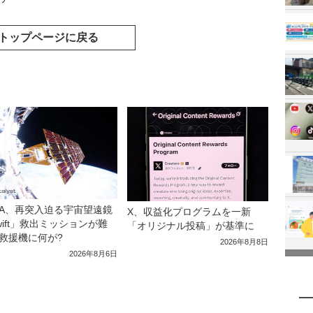
トップページに戻る
SA、再突入迫る宇宙望遠鏡
X、収益化プログラムを一新
wift」救出ミッションが難
「オリジナル投稿」が基準に
救援機に何が?
2026年8月8日
2026年8月6日