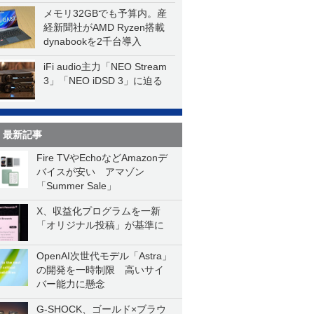
メモリ32GBでも予算内。産
経新聞社がAMD Ryzen搭載
dynabookを2千台導入
iFi audio主力「NEO Stream
3」「NEO iDSD 3」に迫る
最新記事
Fire TVやEchoなどAmazonデ
バイスが安い アマゾン
「Summer Sale」
X、収益化プログラムを一新
「オリジナル投稿」が基準に
OpenAI次世代モデル「Astra」
の開発を一時制限 高いサイ
バー能力に懸念
G-SHOCK、ゴールド×ブラウ