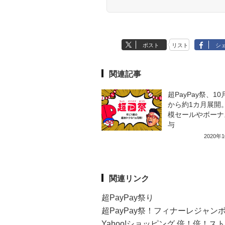
ポスト
リスト
シ
関連記事
超PayPay祭、10
から約1カ月展開
模セールやボーナ
与
2020年
関連リンク
超PayPay祭り
超PayPay祭！フィナーレジャン
Yahoo!ショッピング 倍！倍！ス