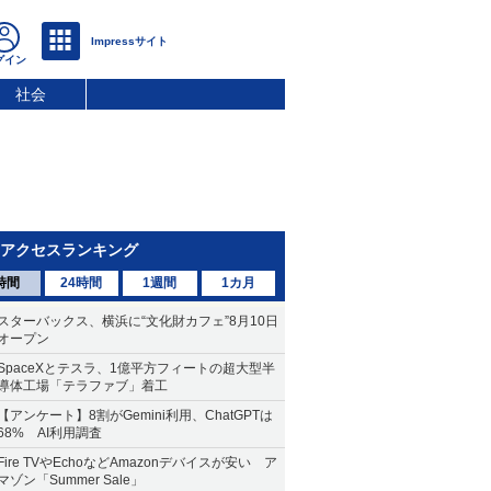
社会
アクセスランキング
時間
24時間
1週間
1カ月
スターバックス、横浜に“文化財カフェ”8月10日
オープン
SpaceXとテスラ、1億平方フィートの超大型半
導体工場「テラファブ」着工
【アンケート】8割がGemini利用、ChatGPTは
68% AI利用調査
Fire TVやEchoなどAmazonデバイスが安い ア
マゾン「Summer Sale」