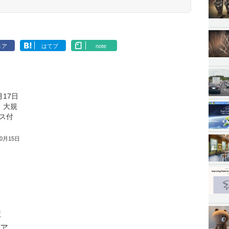
ェア
はてブ
note
月17日
。大規
ス付
10月15日
ボ
トア