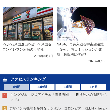
PayPay米国進出を占う? 米国セ
NASA、再突入迫る宇宙望遠鏡
ブンイレブン連携の可能性
「Swift」救出ミッションが難
航　救援機に何が?
2026年8月7日
2026年8月6日
アクセスランキング
1時間
24時間
1週間
1カ月
キングジム、防災アイテム「着る布団」「折りたためる防災ベ
ッド」
デザインも機能も多彩なサンダル コロンビア・KEEN・Teva・