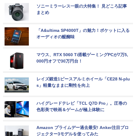
ソニーミラーレス一眼の大特集！ 見どころ記事
まとめ
「A&ultima SP4000T」の魅力！ポケットに入る
オーディオの醍醐味
マウス、RTX 5060 Ti搭載ゲーミングPCが7万5,
000円オフで30万円台！
レイズ鍛造1ピースアルミホイール「CE28 N-plu
s」軽量なままに剛性を向上
ハイグレードテレビ「TCL Q7D Pro」。圧巻の
色彩美で映画＆ゲームが極上体験に
Amazon プライムデー過去最安! Anker注目プロ
ジェクター3モデルを使ってみた