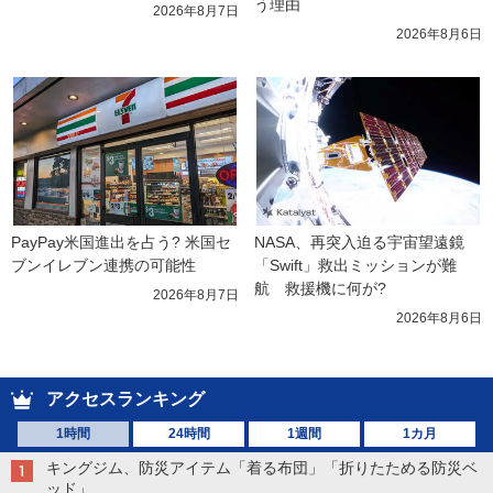
う理由
2026年8月7日
2026年8月6日
PayPay米国進出を占う? 米国セ
NASA、再突入迫る宇宙望遠鏡
ブンイレブン連携の可能性
「Swift」救出ミッションが難
航　救援機に何が?
2026年8月7日
2026年8月6日
アクセスランキング
1時間
24時間
1週間
1カ月
キングジム、防災アイテム「着る布団」「折りたためる防災ベ
ッド」