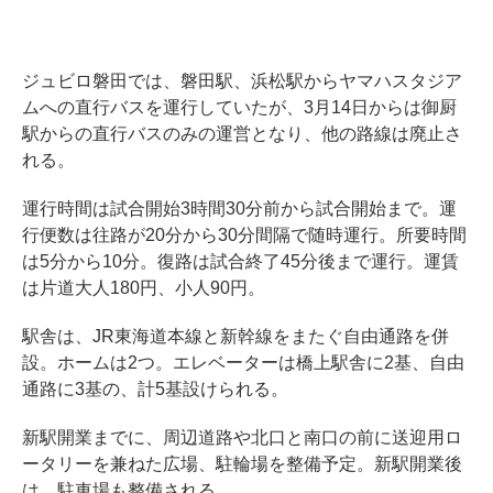
ジュビロ磐田では、磐田駅、浜松駅からヤマハスタジア
ムへの直行バスを運行していたが、3月14日からは御厨
駅からの直行バスのみの運営となり、他の路線は廃止さ
れる。
運行時間は試合開始3時間30分前から試合開始まで。運
行便数は往路が20分から30分間隔で随時運行。所要時間
は5分から10分。復路は試合終了45分後まで運行。運賃
は片道大人180円、小人90円。
駅舎は、JR東海道本線と新幹線をまたぐ自由通路を併
設。ホームは2つ。エレベーターは橋上駅舎に2基、自由
通路に3基の、計5基設けられる。
新駅開業までに、周辺道路や北口と南口の前に送迎用ロ
ータリーを兼ねた広場、駐輪場を整備予定。新駅開業後
は、駐車場も整備される。