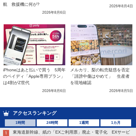
航　救援機に何が?
2026年8月4日
2026年8月6日
iPhoneはあと払いで買う　5周年
メルカリ、梨の転売疑惑を否定
のペイディ「Apple専用プラン」
「誹謗中傷はやめて」　生産者
は4割がZ世代
を現地確認
2026年8月6日
2026年8月5日
アクセスランキング
1時間
24時間
1週間
1カ月
東海道新幹線、紙の「EXご利用票」廃止・電子化 EXサービ