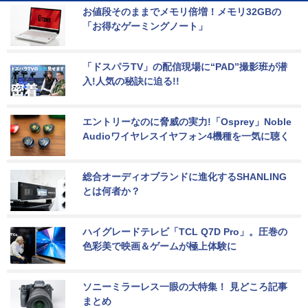
お値段そのままでメモリ倍増！メモリ32GBの
「お得なゲーミングノート」
「ドスパラTV」の配信現場に“PAD”撮影班が潜
入!人気の秘訣に迫る!!
エントリーなのに脅威の実力!「Osprey」Noble 
Audioワイヤレスイヤフォン4機種を一気に聴く
総合オーディオブランドに進化するSHANLING
とは何者か？
ハイグレードテレビ「TCL Q7D Pro」。圧巻の
色彩美で映画＆ゲームが極上体験に
ソニーミラーレス一眼の大特集！ 見どころ記事
まとめ