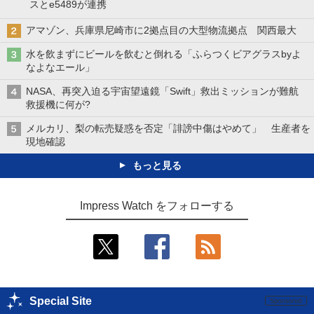
スとe5489が連携
アマゾン、兵庫県尼崎市に2拠点目の大型物流拠点 関西最大
水を飲まずにビールを飲むと倒れる「ふらつくビアグラスbyよ
なよなエール」
NASA、再突入迫る宇宙望遠鏡「Swift」救出ミッションが難航
救援機に何が?
メルカリ、梨の転売疑惑を否定「誹謗中傷はやめて」 生産者を
現地確認
もっと見る
Impress Watch をフォローする
Special Site