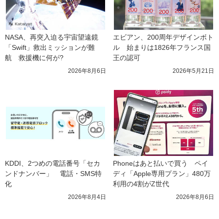
NASA、再突入迫る宇宙望遠鏡
エビアン、200周年デザインボト
「Swift」救出ミッションが難
ル　始まりは1826年フランス国
航　救援機に何が?
王の認可
2026年8月6日
2026年5月21日
KDDI、2つめの電話番号「セカ
Phoneはあと払いで買う　ペイ
ンドナンバー」　電話・SMS特
ディ「Apple専用プラン」480万
化
利用の4割がZ世代
2026年8月4日
2026年8月6日