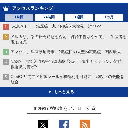
アクセスランキング
1時間
24時間
1週間
1カ月
東京メトロ、銀座線・丸ノ内線を大増発 計212本
メルカリ、梨の転売疑惑を否定「誹謗中傷はやめて」 生産者を
現地確認
アマゾン、兵庫県尼崎市に2拠点目の大型物流拠点 関西最大
NASA、再突入迫る宇宙望遠鏡「Swift」救出ミッションが難航
救援機に何が?
ChatGPTでアドビ製ツールが横断利用可能に 70以上の機能を
統合
もっと見る
Impress Watch をフォローする