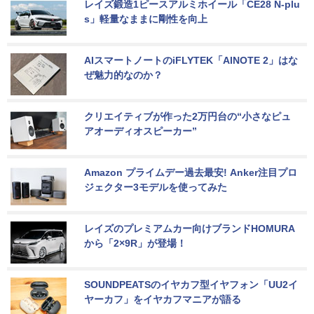
レイズ鍛造1ピースアルミホイール「CE28 N-plu
s」軽量なままに剛性を向上
AIスマートノートのiFLYTEK「AINOTE 2」はな
ぜ魅力的なのか？
クリエイティブが作った2万円台の“小さなピュ
アオーディオスピーカー”
Amazon プライムデー過去最安! Anker注目プロ
ジェクター3モデルを使ってみた
レイズのプレミアムカー向けブランドHOMURA
から「2×9R」が登場！
SOUNDPEATSのイヤカフ型イヤフォン「UU2イ
ヤーカフ」をイヤカフマニアが語る