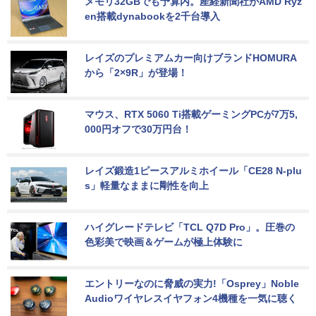
メモリ32GBでも予算内。産経新聞社がAMD Ryz
en搭載dynabookを2千台導入
レイズのプレミアムカー向けブランドHOMURA
から「2×9R」が登場！
マウス、RTX 5060 Ti搭載ゲーミングPCが7万5,
000円オフで30万円台！
レイズ鍛造1ピースアルミホイール「CE28 N-plu
s」軽量なままに剛性を向上
ハイグレードテレビ「TCL Q7D Pro」。圧巻の
色彩美で映画＆ゲームが極上体験に
エントリーなのに脅威の実力!「Osprey」Noble 
Audioワイヤレスイヤフォン4機種を一気に聴く