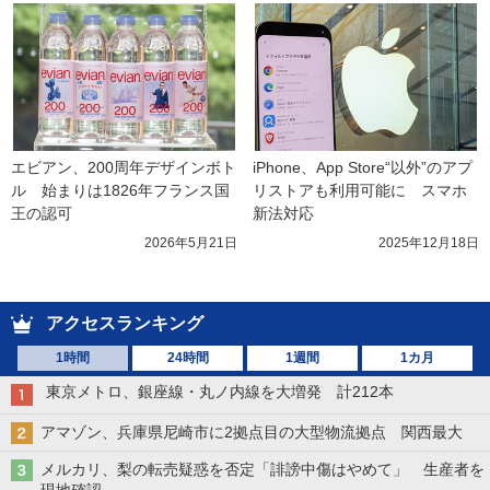
エビアン、200周年デザインボト
iPhone、App Store“以外”のアプ
ル　始まりは1826年フランス国
リストアも利用可能に　スマホ
王の認可
新法対応
2026年5月21日
2025年12月18日
アクセスランキング
1時間
24時間
1週間
1カ月
東京メトロ、銀座線・丸ノ内線を大増発 計212本
アマゾン、兵庫県尼崎市に2拠点目の大型物流拠点 関西最大
メルカリ、梨の転売疑惑を否定「誹謗中傷はやめて」 生産者を