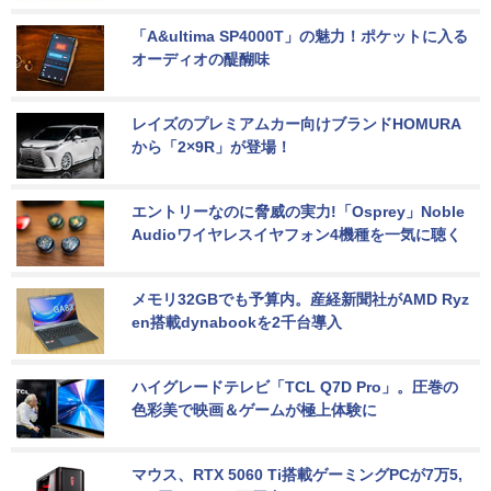
「A&ultima SP4000T」の魅力！ポケットに入る
オーディオの醍醐味
レイズのプレミアムカー向けブランドHOMURA
から「2×9R」が登場！
エントリーなのに脅威の実力!「Osprey」Noble 
Audioワイヤレスイヤフォン4機種を一気に聴く
メモリ32GBでも予算内。産経新聞社がAMD Ryz
en搭載dynabookを2千台導入
ハイグレードテレビ「TCL Q7D Pro」。圧巻の
色彩美で映画＆ゲームが極上体験に
マウス、RTX 5060 Ti搭載ゲーミングPCが7万5,