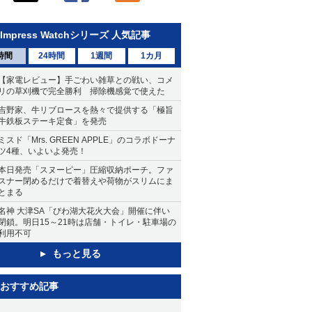
Impress Watchシリーズ 人気記事
時間
24時間
1週間
1カ月
【家電レビュー】手ごわい雑草との戦い、コメ
リの草刈機で完全勝利 掃除機感覚で使えた
吉野家、牛リブロースを熱々で提供する「極旨
牛鉄板ステーキ定食」を発売
ミスド「Mrs. GREEN APPLE」のコラボドーナ
ツ4種、いよいよ発売！
本日発売「スヌーピー」圧縮収納ポーチ。ファ
スナー閉めるだけで着替えや荷物がスリムにま
とまる
名神 大津SA「びわ湖大花火大会」開催に伴い
閉鎖。明日15～21時は店舗・トイレ・駐車場の
利用不可
もっと見る
おすすめ記事