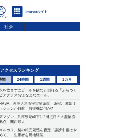
社会
アクセスランキング
時間
24時間
1週間
1カ月
水を飲まずにビールを飲むと倒れる「ふらつく
ビアグラスbyよなよなエール」
NASA、再突入迫る宇宙望遠鏡「Swift」救出ミ
ッションが難航 救援機に何が?
アマゾン、兵庫県尼崎市に2拠点目の大型物流
拠点 関西最大
メルカリ、梨の転売疑惑を否定「誹謗中傷はや
めて」 生産者を現地確認