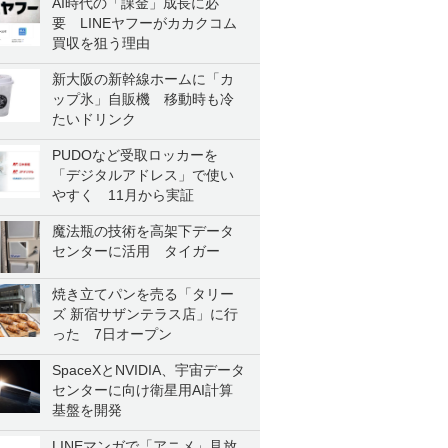
AI時代の「課金」成長に必
要 LINEヤフーがカカクコム
買収を狙う理由
新大阪の新幹線ホームに「カ
ップ氷」自販機 移動時も冷
たいドリンク
PUDOなど受取ロッカーを
「デジタルアドレス」で使い
やすく 11月から実証
魔法瓶の技術を高架下データ
センターに活用 タイガー
焼き立てパンを売る「タリー
ズ 新宿サザンテラス店」に行
った 7日オープン
SpaceXとNVIDIA、宇宙データ
センターに向け衛星用AI計算
基盤を開発
LINEマンガで「アニメ」見放