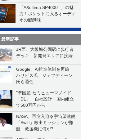
「A&ultima SP4000T」の魅
力！ポケットに入るオーディ
オの醍醐味
最新記事
JR西、大阪城公園駅に歩行者
デッキ 新開発エリアに接続
Google、AI推進体制を再編
ハサビス氏、ジェフディーン
氏ら退任
"準国産"セミヒューマノイド
「D1」 自社設計・国内組立
で500万円から
NASA、再突入迫る宇宙望遠鏡
「Swift」救出ミッションが難
航 救援機に何が?