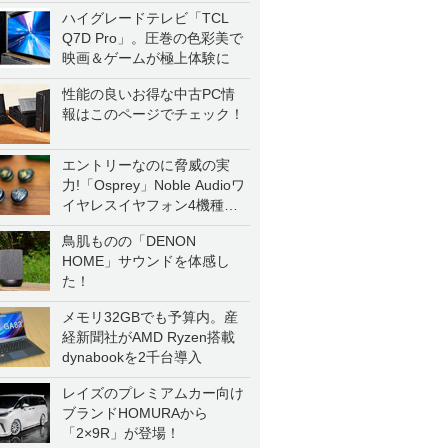
ハイグレードテレビ「TCL
Q7D Pro」。圧巻の色彩美で
映画＆ゲームが極上体験に
性能の良いお得な中古PC情
報はこのページでチェック！
エントリーなのに脅威の実
力!「Osprey」Noble Audioワ
イヤレスイヤフォン4機種を
一気に聴く
鳥肌ものの「DENON
HOME」サウンドを体感し
た！
メモリ32GBでも予算内。産
経新聞社がAMD Ryzen搭載
dynabookを2千台導入
レイズのプレミアムカー向け
ブランドHOMURAから
「2×9R」が登場！