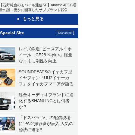
【石野純也のモバイル通信SE】ahamo 40GB増
量の謎 密かに開幕したサブブランド戦争
もっと見る
Special Site
レイズ鍛造1ピースアルミホ
イール「CE28 N-plus」軽量
なままに剛性を向上
SOUNDPEATSのイヤカフ型
イヤフォン「UU2イヤーカ
フ」をイヤカフマニアが語る
総合オーディオブランドに進
化するSHANLINGとは何者
か？
「ドスパラTV」の配信現場
に“PAD”撮影班が潜入!人気の
秘訣に迫る!!