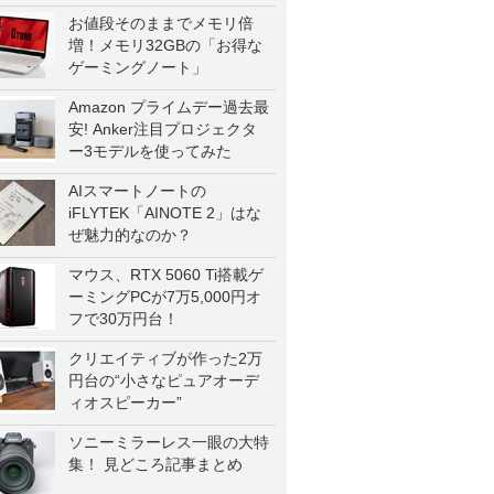
お値段そのままでメモリ倍
増！メモリ32GBの「お得な
ゲーミングノート」
Amazon プライムデー過去最
安! Anker注目プロジェクタ
ー3モデルを使ってみた
AIスマートノートの
iFLYTEK「AINOTE 2」はな
ぜ魅力的なのか？
マウス、RTX 5060 Ti搭載ゲ
ーミングPCが7万5,000円オ
フで30万円台！
クリエイティブが作った2万
円台の“小さなピュアオーデ
ィオスピーカー”
ソニーミラーレス一眼の大特
集！ 見どころ記事まとめ