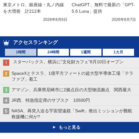
東京メトロ、銀座線・丸ノ内線
ChatGPT、無料で最新の「GPT-
を大増発　計212本
5.6 Luna」提供
2026年8月6日
2026年8月7日
アクセスランキング
1時間
24時間
1週間
1カ月
スターバックス、横浜に“文化財カフェ”8月10日オープン
SpaceXとテスラ、1億平方フィートの超大型半導体工場「テラ
ファブ」着工
アマゾン、兵庫県尼崎市に2拠点目の大型物流拠点 関西最大
JR西、特急指定席のサブスク 10500円
NASA、再突入迫る宇宙望遠鏡「Swift」救出ミッションが難航
救援機に何が?
もっと見る