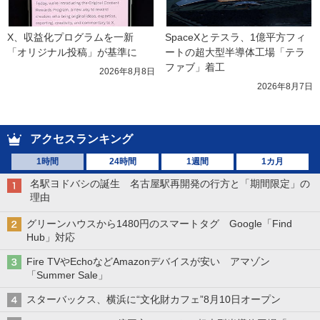
X、収益化プログラムを一新　
SpaceXとテスラ、1億平方フィ
「オリジナル投稿」が基準に
ートの超大型半導体工場「テラ
ファブ」着工
2026年8月8日
2026年8月7日
アクセスランキング
1時間
24時間
1週間
1カ月
名駅ヨドバシの誕生 名古屋駅再開発の行方と「期間限定」の
理由
グリーンハウスから1480円のスマートタグ Google「Find
Hub」対応
Fire TVやEchoなどAmazonデバイスが安い アマゾン
「Summer Sale」
スターバックス、横浜に“文化財カフェ”8月10日オープン