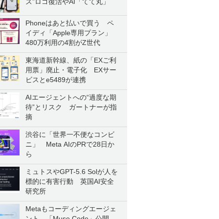
ズ”ロゴ復活やAI「てて丸」
Phoneはあと払いで買う ペ
イディ「Apple専用プラン」
480万利用の4割がZ世代
東海道新幹線、紙の「EXご利
用票」廃止・電子化 EXサー
ビスとe5489が連携
AIエージェントへの“過度な期
待”とリスク ガートナーが指
摘
渋谷に「世界一不便なコンビ
ニ」 Meta AIのPRで28日か
ら
ミュトスやGPT-5.6 Solが人を
標的に有害行動 英国AI安全
研究所
Metaもコーディングエージェ
ント 「Muse Code」公開