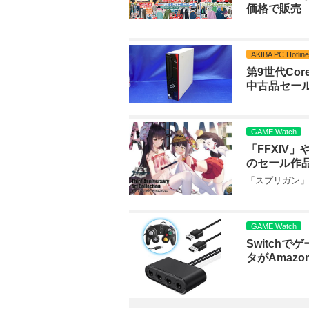
価格で販売
AKIBA PC Hotline
第9世代Cor
中古品セー
GAME Watch
「FFXIV
のセール作
「スプリガン」
GAME Watch
Switch
タがAmaz