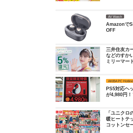
AV Watch
Amazonで
OFF
三井住友カ
などのすかい
ミリーマート
AKIBA PC Hotline
PS5対応ヘッドセ
が4,980
「ユニクロの
暖ヒートテッ
コットンセー