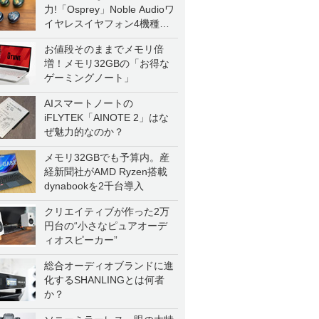
力!「Osprey」Noble Audioワ
イヤレスイヤフォン4機種を
一気に聴く
お値段そのままでメモリ倍
増！メモリ32GBの「お得な
ゲーミングノート」
AIスマートノートの
iFLYTEK「AINOTE 2」はな
ぜ魅力的なのか？
メモリ32GBでも予算内。産
経新聞社がAMD Ryzen搭載
dynabookを2千台導入
クリエイティブが作った2万
円台の“小さなピュアオーデ
ィオスピーカー”
総合オーディオブランドに進
化するSHANLINGとは何者
か？