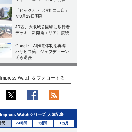
「ビックカメラ浦和西口店」
が8月29日開業
JR西、大阪城公園駅に歩行者
デッキ 新開発エリアに接続
Google、AI推進体制を再編
ハサビス氏、ジェフディーン
氏ら退任
Impress Watch をフォローする
Impress Watchシリーズ 人気記事
時間
24時間
1週間
1カ月