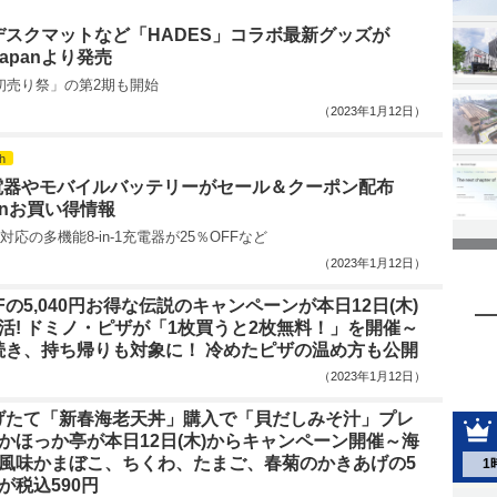
デスクマットなど「HADES」コラボ最新グッズが
 Japanより発売
春初売り祭」の第2期も開始
（2023年1月12日）
h
充電器やモバイルバッテリーがセール＆クーポン配布
onお買い得情報
応の多機能8-in-1充電器が25％OFFなど
（2023年1月12日）
Fの5,040円お得な伝説のキャンペーンが本日12日(木)
活! ドミノ・ピザが「1枚買うと2枚無料！」を開催～
続き、持ち帰りも対象に！ 冷めたピザの温め方も公開
（2023年1月12日）
げたて「新春海老天丼」購入で「貝だしみそ汁」プレ
っかほっか亭が本日12日(木)からキャンペーン開催～海
に風味かまぼこ、ちくわ、たまご、春菊のかきあげの5
1
が税込590円