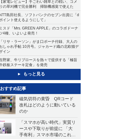
【家電レビュー】手ごわい雑草との戦い、コメ
リの草刈機で完全勝利 掃除機感覚で使えた
NTT島田社長、ソフトバンクのセブン出資に「d
ポイント使えるようにして」
ミスド「Mrs. GREEN APPLE」のコラボドーナ
ツ4種、いよいよ発売！
「リサ・ラーソン」がま口ポーチ付録、大人の
おしゃれ手帖 10月号。ジャカード織の北欧猫デ
ザイン
吉野家、牛リブロースを熱々で提供する「極旨
牛鉄板ステーキ定食」を発売
もっと見る
おすすめ記事
磁気切符の黄昏 QRコード
改札はどのように動いている
のか
「スマホが高い時代」実質リ
ースや下取りが前提に 「大
手有利」スマホ市場のこれか