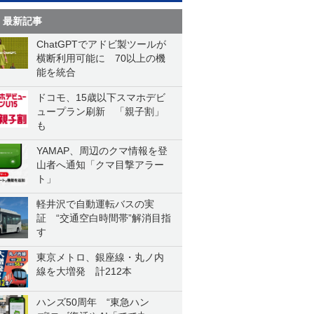
最新記事
ChatGPTでアドビ製ツールが
横断利用可能に 70以上の機
能を統合
ドコモ、15歳以下スマホデビ
ュープラン刷新 「親子割」
も
YAMAP、周辺のクマ情報を登
山者へ通知「クマ目撃アラー
ト」
軽井沢で自動運転バスの実
証 “交通空白時間帯”解消目指
す
東京メトロ、銀座線・丸ノ内
線を大増発 計212本
ハンズ50周年 “東急ハン