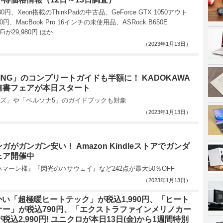
980円、Xeon搭載のThinkPadの中古品、GeForce GTX 1050アウト
0円、MacBook Pro 16インチの未使用品、ASRock B650E
WiFiが29,980円 ほか
（2023年1月13日）
 RING」のコンプリートガイドも半額に！ KADOKAWA
連書フェアが本日スタート
ズ」や「ペルソナ5」のガイドブックも対象
（2023年1月13日）
ガがガンガン安い！ Amazon Kindleストアでガンダ
ェア開催中
ハマーン様』『閃光のハサウェイ』など242点が最大50％OFF
（2023年1月13日）
暖かい「超極暖ヒートテック」が税込1,990円、「ヒート
ナー」が税込790円、「エクストラファインメリノカー
税込2,990円! ユニクロが本日13日(金)から1週間特別