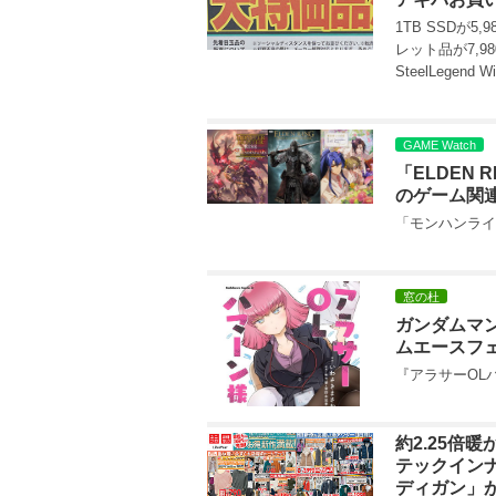
1TB SSDが5,
レット品が7,98
SteelLegend 
GAME Watch
「ELDEN
のゲーム関
「モンハンライ
窓の杜
ガンダムマン
ムエースフ
『アラサーOL
約2.25倍
テックイン
ディガン」が