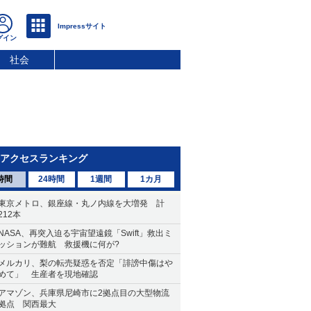
社会
アクセスランキング
時間
24時間
1週間
1カ月
東京メトロ、銀座線・丸ノ内線を大増発 計
212本
NASA、再突入迫る宇宙望遠鏡「Swift」救出ミ
ッションが難航 救援機に何が?
メルカリ、梨の転売疑惑を否定「誹謗中傷はや
めて」 生産者を現地確認
アマゾン、兵庫県尼崎市に2拠点目の大型物流
拠点 関西最大