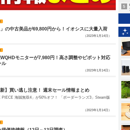
!
 12」の中古美品が69,800円から！イオシスに大量入荷
（2023年1月14日）
!
.8型WQHDモニターが7,980円！高さ調整やピボット対応
ール
（2023年1月14日）
更新】買い逃し注意！ 週末セール情報まとめ
NE PIECE 海賊無双4」が50%オフ！ 「ボーダーランズ3」Steam版
（2023年1月14日）
!
得価格情報（12日～13日調査）