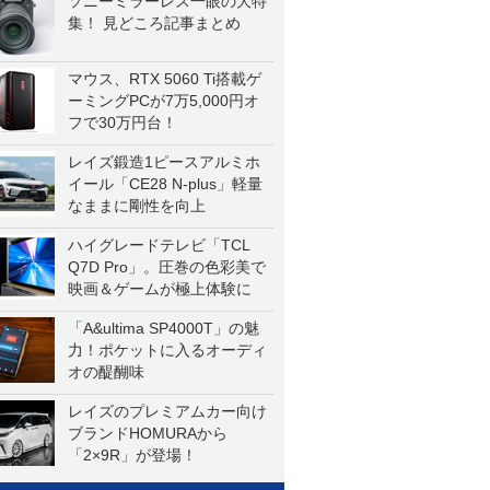
ソニーミラーレス一眼の大特
集！ 見どころ記事まとめ
マウス、RTX 5060 Ti搭載ゲ
ーミングPCが7万5,000円オ
フで30万円台！
レイズ鍛造1ピースアルミホ
イール「CE28 N-plus」軽量
なままに剛性を向上
ハイグレードテレビ「TCL
Q7D Pro」。圧巻の色彩美で
映画＆ゲームが極上体験に
「A&ultima SP4000T」の魅
力！ポケットに入るオーディ
オの醍醐味
レイズのプレミアムカー向け
ブランドHOMURAから
「2×9R」が登場！