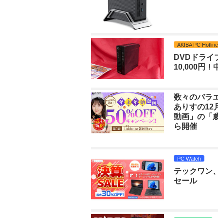
AKIBA PC Hotline
DVDドライブ
10,000円
数々のバラ
ありすの12
動画」の「歳
ら開催
PC Watch
テックワン、「
セール