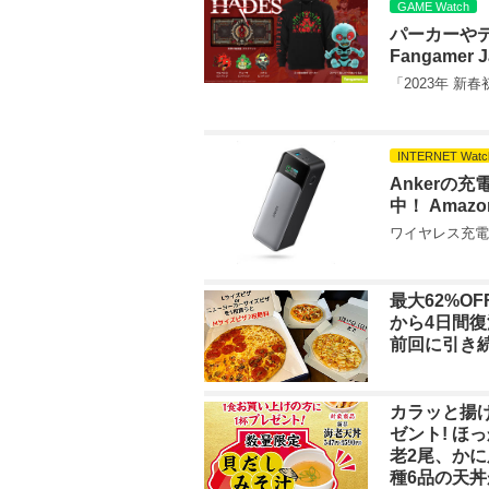
GAME Watch
パーカーや
Fangamer
「2023年 新
INTERNET Watc
Ankerの
中！ Amaz
ワイヤレス充電対
最大62%OF
から4日間復
前回に引き
カラッと揚
ゼント! ほ
老2尾、か
種6品の天丼