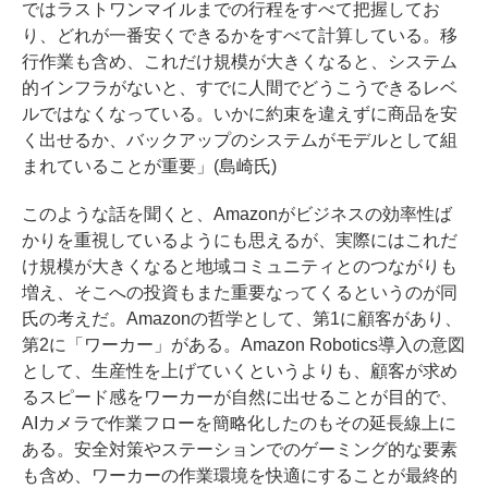
ではラストワンマイルまでの行程をすべて把握してお
り、どれが一番安くできるかをすべて計算している。移
行作業も含め、これだけ規模が大きくなると、システム
的インフラがないと、すでに人間でどうこうできるレベ
ルではなくなっている。いかに約束を違えずに商品を安
く出せるか、バックアップのシステムがモデルとして組
まれていることが重要」(島崎氏)
このような話を聞くと、Amazonがビジネスの効率性ば
かりを重視しているようにも思えるが、実際にはこれだ
け規模が大きくなると地域コミュニティとのつながりも
増え、そこへの投資もまた重要なってくるというのが同
氏の考えだ。Amazonの哲学として、第1に顧客があり、
第2に「ワーカー」がある。Amazon Robotics導入の意図
として、生産性を上げていくというよりも、顧客が求め
るスピード感をワーカーが自然に出せることが目的で、
AIカメラで作業フローを簡略化したのもその延長線上に
ある。安全対策やステーションでのゲーミング的な要素
も含め、ワーカーの作業環境を快適にすることが最終的