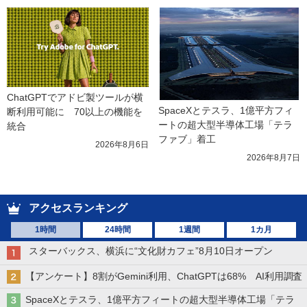
ChatGPTでアドビ製ツールが横
SpaceXとテスラ、1億平方フィ
断利用可能に　70以上の機能を
ートの超大型半導体工場「テラ
統合
ファブ」着工
2026年8月6日
2026年8月7日
アクセスランキング
1時間
24時間
1週間
1カ月
スターバックス、横浜に“文化財カフェ”8月10日オープン
【アンケート】8割がGemini利用、ChatGPTは68% AI利用調査
SpaceXとテスラ、1億平方フィートの超大型半導体工場「テラ