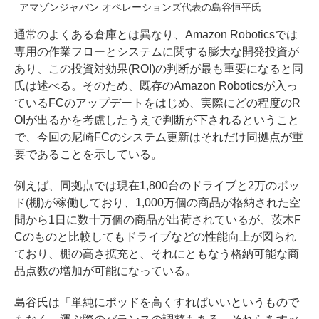
アマゾンジャパン オペレーションズ代表の島谷恒平氏
通常のよくある倉庫とは異なり、Amazon Roboticsでは
専用の作業フローとシステムに関する膨大な開発投資が
あり、この投資対効果(ROI)の判断が最も重要になると同
氏は述べる。そのため、既存のAmazon Roboticsが入っ
ているFCのアップデートをはじめ、実際にどの程度のR
OIが出るかを考慮したうえで判断が下されるということ
で、今回の尼崎FCのシステム更新はそれだけ同拠点が重
要であることを示している。
例えば、同拠点では現在1,800台のドライブと2万のポッ
ド(棚)が稼働しており、1,000万個の商品が格納された空
間から1日に数十万個の商品が出荷されているが、茨木F
Cのものと比較してもドライブなどの性能向上が図られ
ており、棚の高さ拡充と、それにともなう格納可能な商
品点数の増加が可能になっている。
島谷氏は「単純にポッドを高くすればいいというもので