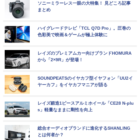
ソニーミラーレス一眼の大特集！ 見どころ記事
まとめ
ハイグレードテレビ「TCL Q7D Pro」。圧巻の
色彩美で映画＆ゲームが極上体験に
レイズのプレミアムカー向けブランドHOMURA
から「2×9R」が登場！
SOUNDPEATSのイヤカフ型イヤフォン「UU2イ
ヤーカフ」をイヤカフマニアが語る
レイズ鍛造1ピースアルミホイール「CE28 N-plu
s」軽量なままに剛性を向上
総合オーディオブランドに進化するSHANLING
とは何者か？