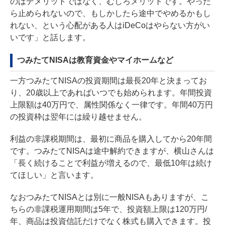
のはデメリットではなく、むしろメリットです。やった
ら止められないので、もしかしたら途中でやめるかもし
れない、という心配がある人はiDeCoはやらない方がい
いです」と話します。
つみたてNISAは教育資金やマイホームなど
一方つみたてNISAの投資期間は最長20年と決まってお
り、20歳以上であればいつでも始められます。年間投資
上限額は40万円で、属性関係なく一律です。年間40万円
の投資枠は翌年には繰り越せません。
利益の非課税期間は、最初に商品を購入してから20年間
です。つみたてNISAは途中解約できますが、横山さんは
「長く続けることで利益が増えるので、最低10年は続け
てほしい」と言います。
なおつみたてNISAとは別に一般NISAもありますが、こ
ちらの非課税運用期間は5年で、投資額上限は120万円/
年、商品は投資信託だけでなく株式も購入できます。投