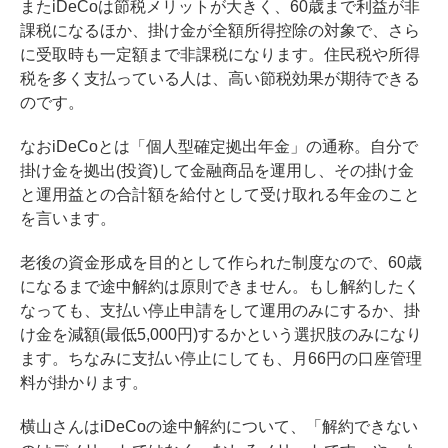
またiDeCoは節税メリットが大きく、60歳まで利益が非
課税になるほか、掛け金が全額所得控除の対象で、さら
に受取時も一定額まで非課税になります。住民税や所得
税を多く支払っている人は、高い節税効果が期待できる
のです。
なおiDeCoとは「個人型確定拠出年金」の通称。自分で
掛け金を拠出(投資)して金融商品を運用し、その掛け金
と運用益との合計額を給付として受け取れる年金のこと
を言います。
老後の資金形成を目的として作られた制度なので、60歳
になるまで途中解約は原則できません。もし解約したく
なっても、支払い停止申請をして運用のみにするか、掛
け金を減額(最低5,000円)するかという選択肢のみになり
ます。ちなみに支払い停止にしても、月66円の口座管理
料が掛かります。
横山さんはiDeCoの途中解約について、「解約できない