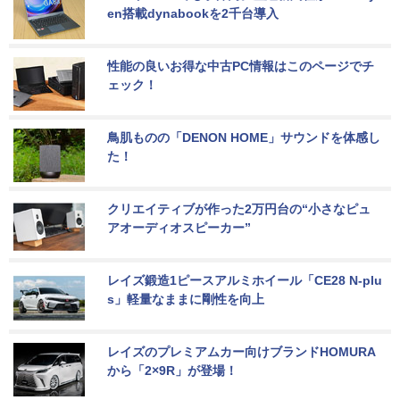
en搭載dynabookを2千台導入
性能の良いお得な中古PC情報はこのページでチ
ェック！
鳥肌ものの「DENON HOME」サウンドを体感し
た！
クリエイティブが作った2万円台の“小さなピュ
アオーディオスピーカー”
レイズ鍛造1ピースアルミホイール「CE28 N-plu
s」軽量なままに剛性を向上
レイズのプレミアムカー向けブランドHOMURA
から「2×9R」が登場！