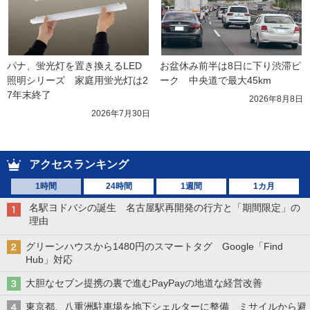
パナ、蛍光灯を置き換えるLED
お盆休み前半は8日に下り渋滞ピ
照明シリーズ　家庭用蛍光灯は2
ーク　中央道で最大45km
7年末終了
2026年8月8日
2026年7月30日
アクセスランキング
1時間
24時間
1週間
1カ月
名駅ヨドバシの誕生 名古屋駅再開発の行方と「期間限定」の
理由
グリーンハウスから1480円のスマートタグ Google「Find
Hub」対応
大胆なセブン提携の裏で進むPayPayの地道な経営改善
東京都、八重洲駐車場を地下シェルターに整備 ミサイルから避