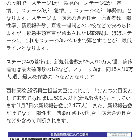
の段階で、ステージ1が「散発的」ステージ2が「漸
増」、ステージ3が「急増」、ステージ4が「爆発的」と
なります。ステージは、病床の逼迫具合、療養者数、陽
性率、新規報告数、直近一週間との比較などで決められ
ますが、緊急事態宣言が発出された1都3県は、ほぼステ
ージ4。これをステージ3レベルまで落とすことが、最低
ラインとなります。
ステージ4の基準は、新規報告数が25人/10万人/週、病床
逼迫は最大確保数の1/2など。ステージ3は、同15人/10万
人/週、最大確保数の1/5などとなります。
西村康稔 経済再生担当大臣によれば、「ひとつの目安と
して東京であれば1日500人以下(新規報告数)」としてい
ます(1月7日の新規報告数は2,477人)。また、新規報告数
だけでなく、陽性率、感染経路不明割合、病床逼迫具合
などを含めて判断されます。