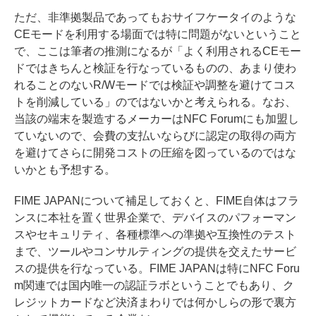
ただ、非準拠製品であってもおサイフケータイのような
CEモードを利用する場面では特に問題がないということ
で、ここは筆者の推測になるが「よく利用されるCEモー
ドではきちんと検証を行なっているものの、あまり使わ
れることのないR/Wモードでは検証や調整を避けてコス
トを削減している」のではないかと考えられる。なお、
当該の端末を製造するメーカーはNFC Forumにも加盟し
ていないので、会費の支払いならびに認定の取得の両方
を避けてさらに開発コストの圧縮を図っているのではな
いかとも予想する。
FIME JAPANについて補足しておくと、FIME自体はフラ
ンスに本社を置く世界企業で、デバイスのパフォーマン
スやセキュリティ、各種標準への準拠や互換性のテスト
まで、ツールやコンサルティングの提供を交えたサービ
スの提供を行なっている。FIME JAPANは特にNFC Foru
m関連では国内唯一の認証ラボということでもあり、ク
レジットカードなど決済まわりでは何かしらの形で裏方