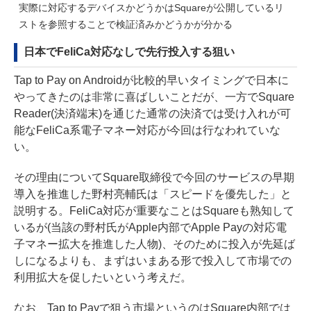
実際に対応するデバイスかどうかはSquareが公開しているリ
ストを参照することで検証済みかどうかが分かる
日本でFeliCa対応なしで先行投入する狙い
Tap to Pay on Androidが比較的早いタイミングで日本に
やってきたのは非常に喜ばしいことだが、一方でSquare
Reader(決済端末)を通じた通常の決済では受け入れが可
能なFeliCa系電子マネー対応が今回は行なわれていな
い。
その理由についてSquare取締役で今回のサービスの早期
導入を推進した野村亮輔氏は「スピードを優先した」と
説明する。FeliCa対応が重要なことはSquareも熟知して
いるが(当該の野村氏がApple内部でApple Payの対応電
子マネー拡大を推進した人物)、そのために投入が先延ば
しになるよりも、まずはいまある形で投入して市場での
利用拡大を促したいという考えだ。
なお、Tap to Payで狙う市場というのはSquare内部では