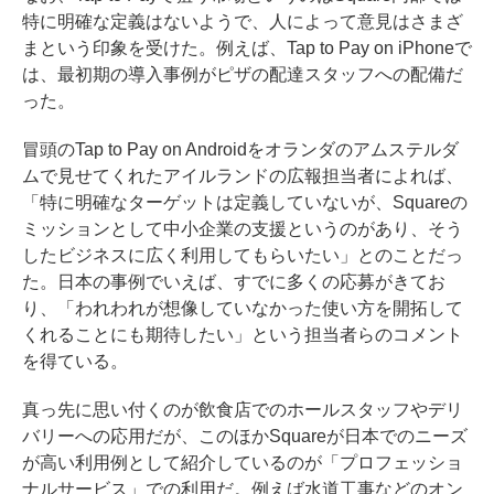
特に明確な定義はないようで、人によって意見はさまざ
まという印象を受けた。例えば、Tap to Pay on iPhoneで
は、
最初期の導入事例がピザの配達スタッフへの配備
だ
った。
冒頭のTap to Pay on Androidをオランダのアムステルダ
ムで見せてくれたアイルランドの広報担当者によれば、
「特に明確なターゲットは定義していないが、Squareの
ミッションとして中小企業の支援というのがあり、そう
したビジネスに広く利用してもらいたい」とのことだっ
た。日本の事例でいえば、すでに多くの応募がきてお
り、「われわれが想像していなかった使い方を開拓して
くれることにも期待したい」という担当者らのコメント
を得ている。
真っ先に思い付くのが飲食店でのホールスタッフやデリ
バリーへの応用だが、このほかSquareが日本でのニーズ
が高い利用例として紹介しているのが「プロフェッショ
ナルサービス」での利用だ。例えば水道工事などのオン