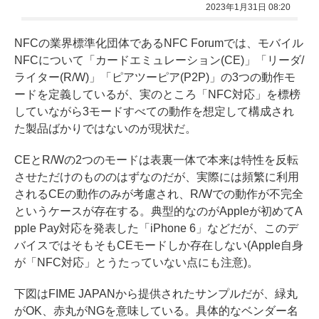
2023年1月31日 08:20
NFCの業界標準化団体であるNFC Forumでは、モバイル
NFCについて「カードエミュレーション(CE)」「リーダ/
ライター(R/W)」「ピアツーピア(P2P)」の3つの動作モ
ードを定義しているが、実のところ「NFC対応」を標榜
していながら3モードすべての動作を想定して構成され
た製品ばかりではないのが現状だ。
CEとR/Wの2つのモードは表裏一体で本来は特性を反転
させただけのもののはずなのだが、実際には頻繁に利用
されるCEの動作のみが考慮され、R/Wでの動作が不完全
というケースが存在する。典型的なのがAppleが初めてA
pple Pay対応を発表した「iPhone 6」などだが、このデ
バイスではそもそもCEモードしか存在しない(Apple自身
が「NFC対応」とうたっていない点にも注意)。
下図はFIME JAPANから提供されたサンプルだが、緑丸
がOK、赤丸がNGを意味している。具体的なベンダー名