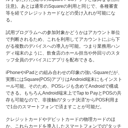
注意)。あとは通常のSquareの利用と同じで、各種審査
等を経てクレジットカードなどの受け入れが可能にな
る。
試用プログラムへの参加対象かどうかはアカウント単位
で判断されるため、これを利用してアカウントにぶら下
がる複数のデバイスへの導入が可能。つまり業務用ハン
ディ端末のように、飲食店のホール担当や外回りのスタ
ッフ全員のデバイスにアプリを配布できる。
iPhoneやiPadとの組み合わせの印象の強いSquareだが、
実際にはSquare(POS)アプリはAndroid端末にもインスト
ール可能。そのため、POSレジも含めてAndroidで構成
できる。もちろんAndroid端末上でTap to PayとPOSの共
存も可能なので、非接触の“タッチ決済”からPOS利用ま
で1台のスマートフォンで済ますことが可能だ。
クレジットカードやデビットカードの物理カードのほ
か、これらカードを導入したスマートフォンでの“タッチ