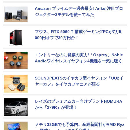
Amazon プライムデー過去最安! Anker注目プロ
ジェクター3モデルを使ってみた
マウス、RTX 5060 Ti搭載ゲーミングPCが7万5,
000円オフで30万円台！
エントリーなのに脅威の実力!「Osprey」Noble 
Audioワイヤレスイヤフォン4機種を一気に聴く
SOUNDPEATSのイヤカフ型イヤフォン「UU2イ
ヤーカフ」をイヤカフマニアが語る
レイズのプレミアムカー向けブランドHOMURA
から「2×9R」が登場！
メモリ32GBでも予算内。産経新聞社がAMD Ryz