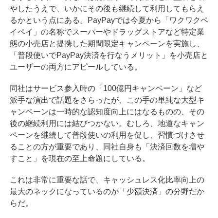
やしたうえで、いかにその後も継続して利用してもらえ
るかという点にある。PayPayでは今夏から「ワクワクペ
イペイ」の名称でスーパーやドラッグストアなど特定業
態の小売店と提携した期間限定キャンペーンを実施し、
「普段使いでPayPay決済を行なうメリット」を小売店と
ユーザーの両方にアピールしている。
同社はサービス参入時の「100億円キャンペーン」など
派手な演出で話題をさらったが、この手の単純な大型キ
ャンペーンは一時的な認知度向上にはなるものの、その
後の継続利用には結びつかない。むしろ、地道なキャン
ペーンを継続して普段使いの利用を促し、習慣づけさせ
ることの方が重要であり、同社自身も「決済回数を増や
すこと」を現在の至上命題にしている。
これは非常に重要な話で、キャッシュレス化比率向上の
最大のネックになっているのが「少額決済」の分野だか
らだ。