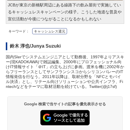
JCBが東京の新橋駅周辺にある線路下の飲み屋街で実施してい
るキャッシュレスキャンペーンの様子。こうした地道な普及や
宣伝活動が今後につながることになるかもしれない
キーワード：
キャッシュレス還元
鈴木 淳也/Junya Suzuki
国内SIerでシステムエンジニアとして勤務後、1997年よりアスキ
ー(現KADOKAWA)で雑誌編集、2000年にプロフェッショナル向
けIT情報サイト「＠IT」の立ち上げに参画。渡米を機に2002年か
らフリーランスとしてサンフランシスコからシリコンバレーのIT
情報発信を行なう。2011年以降は、取材分野を「NFCとモバイ
ル決済」とし、リテール向けソリューションや公共インフラ、Fi
ntechなどをテーマに取材活動を続けている。Twitter(
@j17sf
)
Google 検索で当サイトの記事を優先表示させる