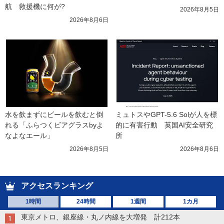
航　救援機に何が?
2026年8月5日
2026年8月6日
水を飲まずにビールを飲むと倒
ミュトスやGPT-5.6 Solが人を標
れる「ふらつくビアグラスbyよ
的に有害行動　英国AI安全研究
なよなエール」
所
2026年8月5日
2026年8月6日
アクセスランキング
1時間
24時間
1週間
1カ月
東京メトロ、銀座線・丸ノ内線を大増発 計212本