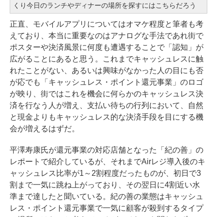
くり今日のランチやディナーの場所を探すにはこちらだろう
正直、モバイルアプリについてはオマケ程度と筆者も考
えており、本当に重要なのはアナログな手法であれ街で
ポスターや決済風景に何度も遭遇することで「認知」が
広がることにあると思う。これまでキャッシュレスに触
れたことがない、あるいは興味がなかった人の目にも否
が応でも「キャッシュレス・ポイント還元事業」のロゴ
が映り、街ではこれを機会に何らかのキャッシュレス決
済を行なう人が増え、支払い待ちの行列において、自然
と現金よりもキャッシュレス的な決済手段を目にする機
会が増えるはずだ。
平澤寿康氏が還元事業の対応店舗となった
「紀の善」の
レポートで紹介している
が、それまでAirレジ導入後のキ
ャッシュレス比率が1～2割程度だったものが、初日で3
割まで一気に跳ね上がっており、その翌日に4割近い水
準まで達したと聞いている。紀の善の業態はキャッシュ
レス・ポイント還元事業で一気に顧客が殺到するタイプ