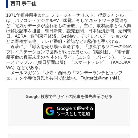
西田 宗千佳
1971年福井県生まれ。フリージャーナリスト。得意ジャンル
は、パソコン・デジタルAV・家電、そしてネットワーク関連な
ど「電気かデータが流れるもの全般」。主に、取材記事と個人向
け解説記事を担当。朝日新聞、読売新聞、日本経済新聞、週刊朝
日、AERA、週刊東洋経済、GetNavi、デジモノステーションな
どに寄稿する他、テレビ番組・雑誌などの監修も手がける。
近著に、「顧客を売り場へ直送する」「漂流するソニーのDNA
プレイステーションで世界と戦った男たち」(講談社)、「電子書
籍革命の真実未来の本 本のミライ」(エンターブレイン)、「ソニ
ーとアップル」(朝日新聞出版)、「スマートテレビ」（KADOKA
WA）などがある。
メールマガジン「
小寺・西田の『マンデーランチビュッフ
ェ』
」を小寺信良氏と共同で配信中。 Twitterは
@mnishi41
Google 検索で当サイトの記事を優先表示させる