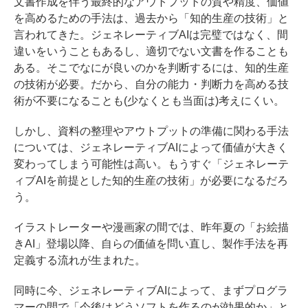
文書作成を伴う最終的なアウトプットの質や精度、価値
を高めるための手法は、過去から「知的生産の技術」と
言われてきた。ジェネレーティブAIは完璧ではなく、間
違いをいうこともあるし、適切でない文書を作ることも
ある。そこでなにが良いのかを判断するには、知的生産
の技術が必要。だから、自分の能力・判断力を高める技
術が不要になることも(少なくとも当面は)考えにくい。
しかし、資料の整理やアウトプットの準備に関わる手法
については、ジェネレーティブAIによって価値が大きく
変わってしまう可能性は高い。もうすぐ「ジェネレーテ
ィブAIを前提とした知的生産の技術」が必要になるだろ
う。
イラストレーターや漫画家の間では、昨年夏の「お絵描
きAI」登場以降、自らの価値を問い直し、製作手法を再
定義する流れが生まれた。
同時に今、ジェネレーティブAIによって、まずプログラ
マーの間で「今後はどうソフトを作るのが効果的か」と