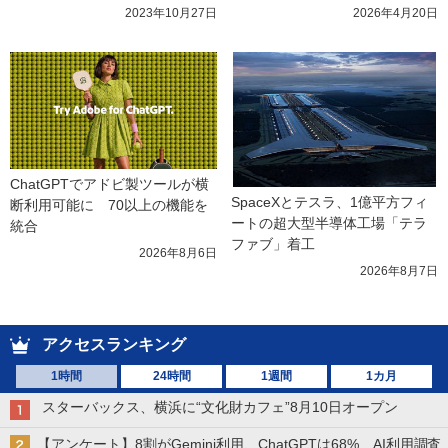
2023年10月27日
2026年4月20日
ChatGPTでアドビ製ツールが横
SpaceXとテスラ、1億平方フィ
断利用可能に　70以上の機能を
ートの超大型半導体工場「テラ
統合
ファブ」着工
2026年8月6日
2026年8月7日
アクセスランキング
1時間
24時間
1週間
1カ月
スターバックス、横浜に“文化財カフェ”8月10日オープン
【アンケート】8割がGemini利用、ChatGPTは68% AI利用調査