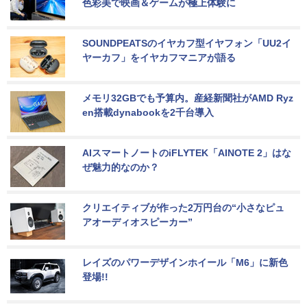
色彩美で映画＆ゲームが極上体験に
SOUNDPEATSのイヤカフ型イヤフォン「UU2イ
ヤーカフ」をイヤカフマニアが語る
メモリ32GBでも予算内。産経新聞社がAMD Ryz
en搭載dynabookを2千台導入
AIスマートノートのiFLYTEK「AINOTE 2」はな
ぜ魅力的なのか？
クリエイティブが作った2万円台の“小さなピュ
アオーディオスピーカー”
レイズのパワーデザインホイール「M6」に新色
登場!!