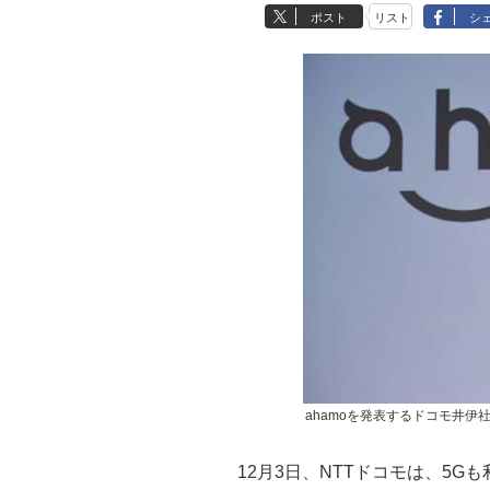
ポスト
リスト
シ
ahamoを発表するドコモ井伊
12月3日、NTTドコモは、5Gも