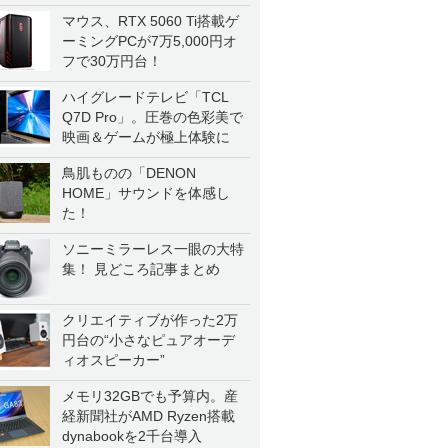
マウス、RTX 5060 Ti搭載ゲ
ーミングPCが7万5,000円オ
フで30万円台！
ハイグレードテレビ「TCL
Q7D Pro」。圧巻の色彩美で
映画＆ゲームが極上体験に
鳥肌ものの「DENON
HOME」サウンドを体感し
た！
ソニーミラーレス一眼の大特
集！ 見どころ記事まとめ
クリエイティブが作った2万
円台の“小さなピュアオーデ
ィオスピーカー”
メモリ32GBでも予算内。産
経新聞社がAMD Ryzen搭載
dynabookを2千台導入