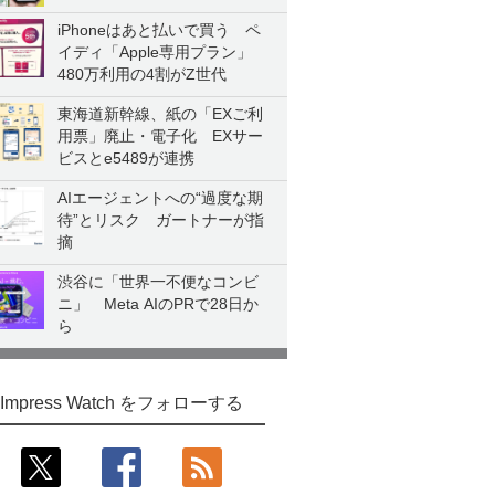
iPhoneはあと払いで買う ペ
イディ「Apple専用プラン」
480万利用の4割がZ世代
東海道新幹線、紙の「EXご利
用票」廃止・電子化 EXサー
ビスとe5489が連携
AIエージェントへの“過度な期
待”とリスク ガートナーが指
摘
渋谷に「世界一不便なコンビ
ニ」 Meta AIのPRで28日か
ら
Impress Watch をフォローする