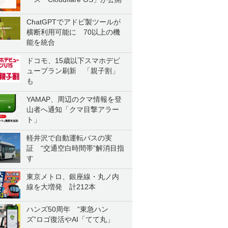
ChatGPTでアドビ製ツールが
横断利用可能に 70以上の機
能を統合
ドコモ、15歳以下スマホデビ
ュープラン刷新 「親子割」
も
YAMAP、周辺のクマ情報を登
山者へ通知「クマ目撃アラー
ト」
軽井沢で自動運転バスの実
証 “交通空白時間帯”解消目指
す
東京メトロ、銀座線・丸ノ内
線を大増発 計212本
ハンズ50周年 “東急ハン
ズ”ロゴ復活やAI「てて丸」