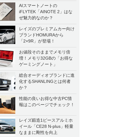
AIスマートノートの
iFLYTEK「AINOTE 2」はな
ぜ魅力的なのか？
レイズのプレミアムカー向け
ブランドHOMURAから
「2×9R」が登場！
お値段そのままでメモリ倍
増！メモリ32GBの「お得な
ゲーミングノート」
総合オーディオブランドに進
化するSHANLINGとは何者
か？
性能の良いお得な中古PC情
報はこのページでチェック！
レイズ鍛造1ピースアルミホ
イール「CE28 N-plus」軽量
なままに剛性を向上