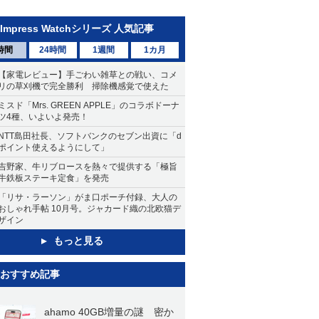
Impress Watchシリーズ 人気記事
時間
24時間
1週間
1カ月
【家電レビュー】手ごわい雑草との戦い、コメ
リの草刈機で完全勝利 掃除機感覚で使えた
ミスド「Mrs. GREEN APPLE」のコラボドーナ
ツ4種、いよいよ発売！
NTT島田社長、ソフトバンクのセブン出資に「d
ポイント使えるようにして」
吉野家、牛リブロースを熱々で提供する「極旨
牛鉄板ステーキ定食」を発売
「リサ・ラーソン」がま口ポーチ付録、大人の
おしゃれ手帖 10月号。ジャカード織の北欧猫デ
ザイン
もっと見る
おすすめ記事
ahamo 40GB増量の謎 密か