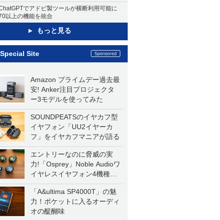
ChatGPTでアドビ製ツールが横断利用可能に
70以上の機能を統合
もっと見る
Special Site
Amazon プライムデー過去最
安! Anker注目プロジェクタ
ー3モデルを使ってみた
SOUNDPEATSのイヤカフ型
イヤフォン「UU2イヤーカ
フ」をイヤカフマニアが語る
エントリーなのに脅威の実
力!「Osprey」Noble Audioワ
イヤレスイヤフォン4機種を
一気に聴く
「A&ultima SP4000T」の魅
力！ポケットに入るオーディ
オの醍醐味