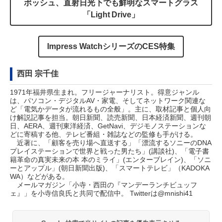
ボッシュ、直射日光下でも鮮明なスマートグラス
「Light Drive」
Impress WatchシリーズのCES特集
西田 宗千佳
1971年福井県生まれ。フリージャーナリスト。得意ジャンル
は、パソコン・デジタルAV・家電、そしてネットワーク関連な
ど「電気かデータが流れるもの全般」。主に、取材記事と個人向
け解説記事を担当。朝日新聞、読売新聞、日本経済新聞、週刊朝
日、AERA、週刊東洋経済、GetNavi、デジモノステーションな
どに寄稿する他、テレビ番組・雑誌などの監修も手がける。
近著に、「顧客を売り場へ直送する」「漂流するソニーのDNA
プレイステーションで世界と戦った男たち」(講談社)、「電子書
籍革命の真実未来の本 本のミライ」(エンターブレイン)、「ソニ
ーとアップル」(朝日新聞出版)、「スマートテレビ」（KADOKA
WA）などがある。
メールマガジン「
小寺・西田の『マンデーランチビュッフ
ェ』
」を小寺信良氏と共同で配信中。 Twitterは
@mnishi41