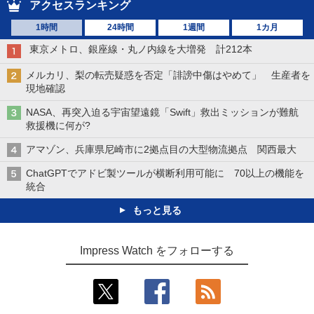
アクセスランキング
1時間
24時間
1週間
1カ月
東京メトロ、銀座線・丸ノ内線を大増発 計212本
メルカリ、梨の転売疑惑を否定「誹謗中傷はやめて」 生産者を
現地確認
NASA、再突入迫る宇宙望遠鏡「Swift」救出ミッションが難航
救援機に何が?
アマゾン、兵庫県尼崎市に2拠点目の大型物流拠点 関西最大
ChatGPTでアドビ製ツールが横断利用可能に 70以上の機能を
統合
もっと見る
Impress Watch をフォローする