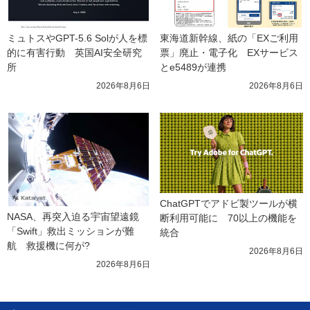
ミュトスやGPT-5.6 Solが人を標
東海道新幹線、紙の「EXご利用
的に有害行動　英国AI安全研究
票」廃止・電子化　EXサービス
所
とe5489が連携
2026年8月6日
2026年8月6日
ChatGPTでアドビ製ツールが横
NASA、再突入迫る宇宙望遠鏡
断利用可能に　70以上の機能を
「Swift」救出ミッションが難
統合
航　救援機に何が?
2026年8月6日
2026年8月6日