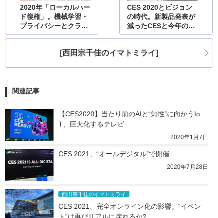
2020年「ローカルハー
CES 2020とビジョン
ド復権」。機械学習・
の時代。新製品発表が
プライバシーとクラウ
減ったCESと今年のト
ドの螺旋
レンド
[西田宗千佳のイマトミライ]
関連記事
【CES2020】当たり前のAIと“知性”に向かうIo
T、巨大化するテレビ
2020年1月7日
CES 2021、“オールデジタル”で開催
2020年7月28日
西田宗千佳のイマトミライ
CES 2021、完全オンライン化の影響。“イベン
ト”は再びリアルに戻れるか?