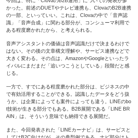
今回は、特に「ClovaのB2B運用」についての発表が多
かった。前述のDUETやテレビ連携も、ClovaのB2B連携
の一部、といっていい。これは、Clovaの中で「音声認
識」「音声合成」に関わる部分が、コンシューマ利用で
ある程度磨かれたから、と考えられる。
音声アシスタントの価値は音声認識だけで決まるわけで
はない。その後の文章構文理解や、サービス連携などで
大きく変わる。その点は、AmazonやGoogleといったラ
イバルにまだまだ「追いつこうとしている」段階だと感
じる。
一方で、すでにある程度磨かれた部分は、ビジネスの中
で有効活用することができる。認識したデータをどう扱
うか、は企業によっても案件によっても違う。LINEのbo
t技術が生きる部分でもある。B2B展開である「LINE BR
AIN」は、そういう意味でも納得できる展開だ。
また、今回発表された「LINEカーナビ」は、サービスと
してはB2C向けだが、その典型例である。ナビ部分はト