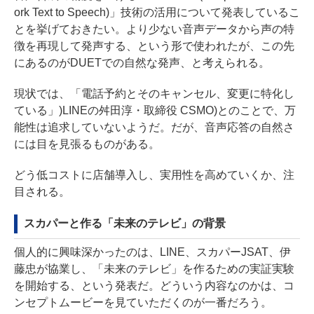
ork Text to Speech)」技術の活用について発表しているこ
とを挙げておきたい。より少ない音声データから声の特
徴を再現して発声する、という形で使われたが、この先
にあるのがDUETでの自然な発声、と考えられる。
現状では、「電話予約とそのキャンセル、変更に特化し
ている」)LINEの舛田淳・取締役 CSMO)とのことで、万
能性は追求していないようだ。だが、音声応答の自然さ
には目を見張るものがある。
どう低コストに店舗導入し、実用性を高めていくか、注
目される。
スカパーと作る「未来のテレビ」の背景
個人的に興味深かったのは、LINE、スカパーJSAT、伊
藤忠が協業し、「未来のテレビ」を作るための実証実験
を開始する、という発表だ。どういう内容なのかは、コ
ンセプトムービーを見ていただくのが一番だろう。