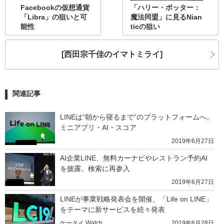
Facebookの仮想通貨
「ハリー・ポッター：
「Libra」の狙いと可
魔法同盟」に見るNian
能性
ticの狙い
[西田宗千佳のイマトミライ]
関連記事
LINEは“朝から寝るまで”のプラットフォームへ。
ミニアプリ・AI・スコア
2019年6月27日
AI企業LINE、無料カーナビやレストラン予約AI
を披露。検索に再参入
2019年6月27日
LINEが事業戦略発表会を開催、「Life on LINE」
をテーマに新サービスを続々発表
ケータイ Watch
2019年6月28日