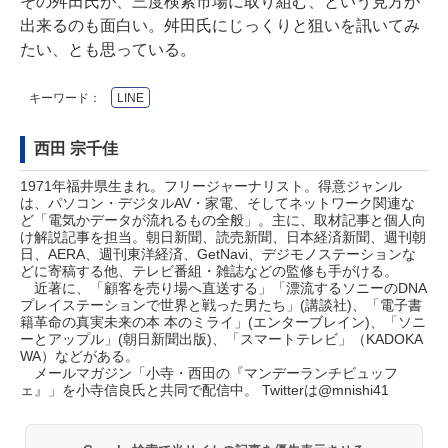
その舛田氏が、三度検索市場に取り組む、という見方が
出来るのも面白い。舛田氏にじっくりと狙いを訊いてみ
たい、とも思っている。
キーワード：
LINE
西田 宗千佳
1971年福井県生まれ。フリージャーナリスト。得意ジャンル
は、パソコン・デジタルAV・家電、そしてネットワーク関連な
ど「電気かデータが流れるもの全般」。主に、取材記事と個人向
け解説記事を担当。朝日新聞、読売新聞、日本経済新聞、週刊朝
日、AERA、週刊東洋経済、GetNavi、デジモノステーションな
どに寄稿する他、テレビ番組・雑誌などの監修も手がける。
近著に、「顧客を売り場へ直送する」「漂流するソニーのDNA
プレイステーションで世界と戦った男たち」(講談社)、「電子書
籍革命の真実未来の本 本のミライ」(エンターブレイン)、「ソニ
ーとアップル」(朝日新聞出版)、「スマートテレビ」（KADOKA
WA）などがある。
メールマガジン「
小寺・西田の『マンデーランチビュッフ
ェ』
」を小寺信良氏と共同で配信中。 Twitterは
@mnishi41