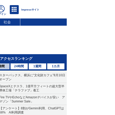
社会
アクセスランキング
時間
24時間
1週間
1カ月
スターバックス、横浜に“文化財カフェ”8月10日
オープン
SpaceXとテスラ、1億平方フィートの超大型半
導体工場「テラファブ」着工
Fire TVやEchoなどAmazonデバイスが安い ア
マゾン「Summer Sale」
【アンケート】8割がGemini利用、ChatGPTは
68% AI利用調査