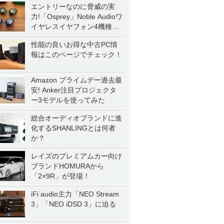
エントリーなのに脅威の実
力!「Osprey」Noble Audioワ
イヤレスイヤフォン4機種を
一気に聴く
性能の良いお得な中古PC情
報はこのページでチェック！
Amazon プライムデー過去最
安! Anker注目プロジェクタ
ー3モデルを使ってみた
総合オーディオブランドに進
化するSHANLINGとは何者
か？
レイズのプレミアムカー向け
ブランドHOMURAから
「2×9R」が登場！
iFi audio主力「NEO Stream
3」「NEO iDSD 3」に迫る