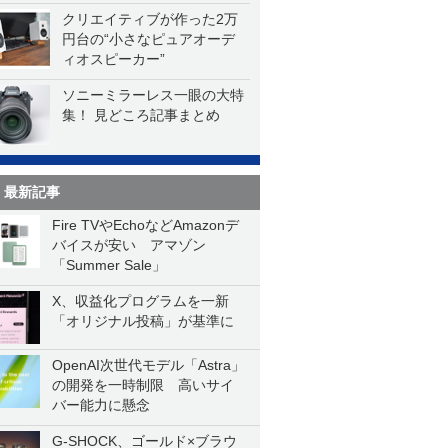
クリエイティブが作った2万
円台の“小さなピュアオーデ
ィオスピーカー”
ソニーミラーレス一眼の大特
集！ 見どころ記事まとめ
最新記事
Fire TVやEchoなどAmazonデ
バイスが安い アマゾン
「Summer Sale」
X、収益化プログラムを一新
「オリジナル投稿」が基準に
OpenAI次世代モデル「Astra」
の開発を一時制限 高いサイ
バー能力に懸念
G-SHOCK、ゴールド×ブラウ