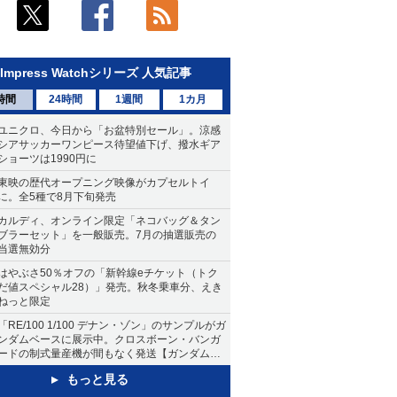
Impress Watchシリーズ 人気記事
時間
24時間
1週間
1カ月
ユニクロ、今日から「お盆特別セール」。涼感
シアサッカーワンピース待望値下げ、撥水ギア
ショーツは1990円に
東映の歴代オープニング映像がカプセルトイ
に。全5種で8月下旬発売
カルディ、オンライン限定「ネコバッグ＆タン
ブラーセット」を一般販売。7月の抽選販売の
当選無効分
はやぶさ50％オフの「新幹線eチケット（トク
だ値スペシャル28）」発売。秋冬乗車分、えき
ねっと限定
「RE/100 1/100 デナン・ゾン」のサンプルがガ
ンダムベースに展示中。クロスボーン・バンガ
ードの制式量産機が間もなく発送【ガンダムベ
ース撮り下ろし】
もっと見る