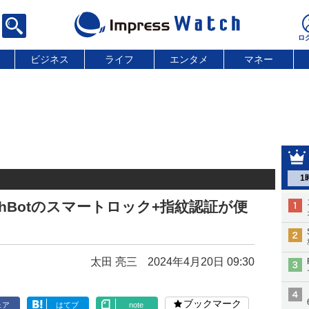
ビジネス
ライフ
エンタメ
マネー
1
chBotのスマートロック+指紋認証が便
太田 亮三
2024年4月20日 09:30
ブックマーク
ェア
はてブ
note