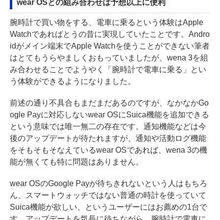
wear OSとの組み合わせは予想以上に便利
腕時計で買い物をする、電車に乗るという体験はApple
Watchであればとうの昔に実現していたことです。Andro
idがメイン端末でApple Watchを使うことができない筆者
はとてもうらやましくおもっていましたが、wena 3を組
み合わせることでようやく「腕時計で電車に乗る」とい
う体験ができるようになりました。
前述の通り不具合もまだまだあるのですが、なかなかGo
ogle Payに対応しないwear OSにSuica機能を追加できる
という意味では唯一無二の存在です。通知機能などは今
後のアップデートが待たれますが、通知や活動ログ機能
をそもそもそなえているwear OSであれば、wena 3の機
能が無くても特に問題はありません。
wear OSのGoogle Payが待ちきれないという人はもちろ
ん、スマートウォッチではない普通の時計を使っていて
Suica機能が欲しい、というユーザーにはお薦めの1台で
す。アップデートを気長に待ちながら、腕時計で電車に