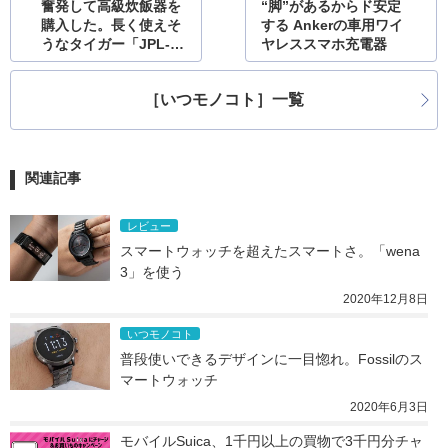
奮発して高級炊飯器を
“脚”があるからド安定
購入した。長く使えそ
する Ankerの車用ワイ
うなタイガー「JPL-A
ヤレススマホ充電器
100」
［いつモノコト］一覧
関連記事
レビュー
スマートウォッチを超えたスマートさ。「wena 
3」を使う
2020年12月8日
いつモノコト
普段使いできるデザインに一目惚れ。Fossilのス
マートウォッチ
2020年6月3日
モバイルSuica、1千円以上の買物で3千円分チャ