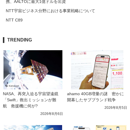
携、AALTOに最大1億ドルを出資
NTT宇宙ビジネス分野における事業戦略について
NTT C89
TRENDING
NASA、再突入迫る宇宙望遠鏡
ahamo 40GB増量の謎　密かに
「Swift」救出ミッションが難
開幕したサブブランド戦争
航　救援機に何が?
2026年8月5日
2026年8月6日