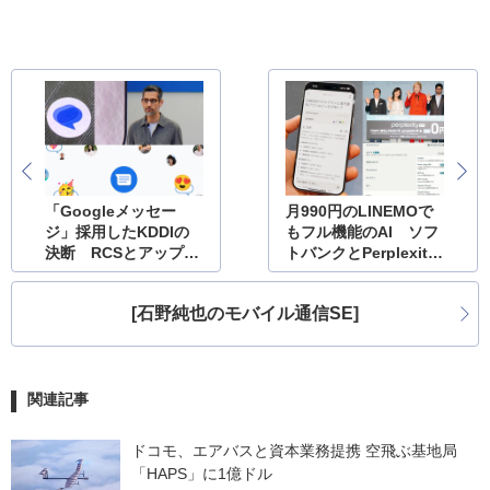
「Googleメッセー
月990円のLINEMOで
ジ」採用したKDDIの
もフル機能のAI ソフ
決断 RCSとアップル
トバンクとPerplexity
の影、LINE問題
提携の狙い
[石野純也のモバイル通信SE]
関連記事
ドコモ、エアバスと資本業務提携 空飛ぶ基地局
「HAPS」に1億ドル