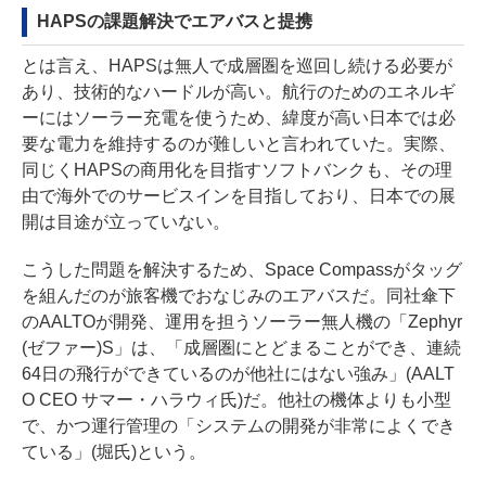
HAPSの課題解決でエアバスと提携
とは言え、HAPSは無人で成層圏を巡回し続ける必要が
あり、技術的なハードルが高い。航行のためのエネルギ
ーにはソーラー充電を使うため、緯度が高い日本では必
要な電力を維持するのが難しいと言われていた。実際、
同じくHAPSの商用化を目指すソフトバンクも、その理
由で海外でのサービスインを目指しており、日本での展
開は目途が立っていない。
こうした問題を解決するため、Space Compassがタッグ
を組んだのが旅客機でおなじみのエアバスだ。同社傘下
のAALTOが開発、運用を担うソーラー無人機の「Zephyr
(ゼファー)S」は、「成層圏にとどまることができ、連続
64日の飛行ができているのが他社にはない強み」(AALT
O CEO サマー・ハラウィ氏)だ。他社の機体よりも小型
で、かつ運行管理の「システムの開発が非常によくでき
ている」(堀氏)という。