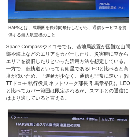
HAPSとは、成層圏を長時間飛行しながら、通信サービスを提
供する無人航空機のこと
Space Compassやドコモでも、基地局設置が困難な山間
部や海上などのエリアをカバーしたり、災害時に空から
エリアを復旧したりといった活用方法を想定している。
一方で、低軌道といっても衛星であるLEOと比べると高
度が低いため、「遅延が少なく、通信も非常に速い」(N
TTドコモ 執行役員 ネットワーク部長 引馬章裕氏)。LEO
と比べてカバー範囲は限定されるが、スマホとの通信に
はより適していると言える。