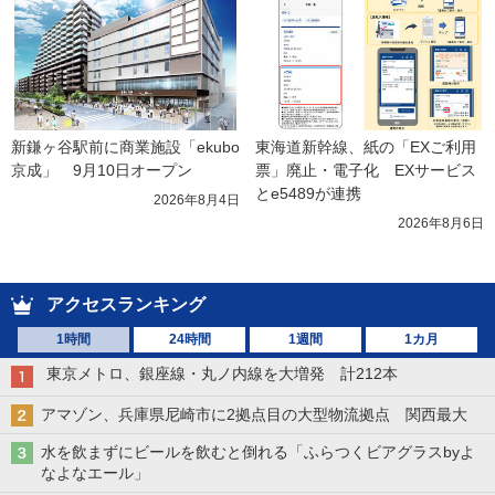
新鎌ヶ谷駅前に商業施設「ekubo
東海道新幹線、紙の「EXご利用
京成」　9月10日オープン
票」廃止・電子化　EXサービス
とe5489が連携
2026年8月4日
2026年8月6日
アクセスランキング
1時間
24時間
1週間
1カ月
東京メトロ、銀座線・丸ノ内線を大増発 計212本
アマゾン、兵庫県尼崎市に2拠点目の大型物流拠点 関西最大
水を飲まずにビールを飲むと倒れる「ふらつくビアグラスbyよ
なよなエール」