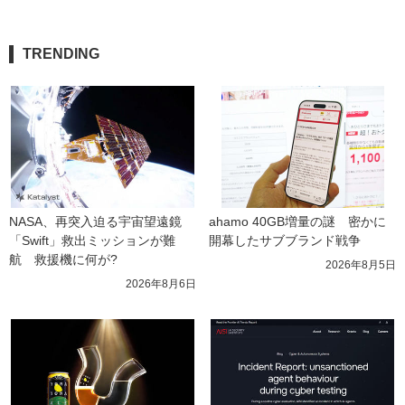
TRENDING
NASA、再突入迫る宇宙望遠鏡
ahamo 40GB増量の謎　密かに
「Swift」救出ミッションが難
開幕したサブブランド戦争
航　救援機に何が?
2026年8月5日
2026年8月6日