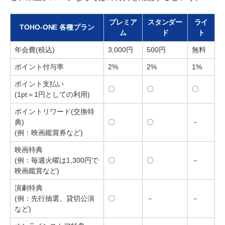
プレミア
スタンダー
ライ
TOHO-ONE 各種プラン
ム
ド
ト
年会費(税込)
3,000円
500円
無料
ポイント付与率
2%
2%
1%
ポイント支払い
〇
〇
〇
(1pt＝1円としての利用)
ポイントリワード(交換特
典)
〇
〇
－
(例：映画鑑賞券など)
映画特典
(例：毎週火曜は1,300円で
〇
〇
－
映画鑑賞など)
演劇特典
(例：先行抽選、貸切公演
〇
－
－
など)