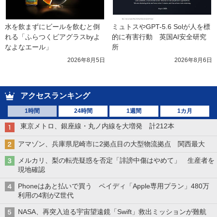
水を飲まずにビールを飲むと倒
ミュトスやGPT-5.6 Solが人を標
れる「ふらつくビアグラスbyよ
的に有害行動　英国AI安全研究
なよなエール」
所
2026年8月5日
2026年8月6日
アクセスランキング
1時間
24時間
1週間
1カ月
東京メトロ、銀座線・丸ノ内線を大増発 計212本
アマゾン、兵庫県尼崎市に2拠点目の大型物流拠点 関西最大
メルカリ、梨の転売疑惑を否定「誹謗中傷はやめて」 生産者を
現地確認
Phoneはあと払いで買う ペイディ「Apple専用プラン」480万
利用の4割がZ世代
NASA、再突入迫る宇宙望遠鏡「Swift」救出ミッションが難航