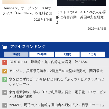
Genspark、オープンソースAIオ
ミュトスやGPT-5.6 Solが人を標
フィス「GenOffice」を無料公開
的に有害行動　英国AI安全研究
2026年8月4日
所
2026年8月6日
アクセスランキング
1時間
24時間
1週間
1カ月
東京メトロ、銀座線・丸ノ内線を大増発 計212本
アマゾン、兵庫県尼崎市に2拠点目の大型物流拠点 関西最大
水を飲まずにビールを飲むと倒れる「ふらつくビアグラスbyよ
なよなエール」
東海道新幹線、紙の「EXご利用票」廃止・電子化 EXサービス
とe5489が連携
YAMAP、周辺のクマ情報を登山者へ通知「クマ目撃アラート」