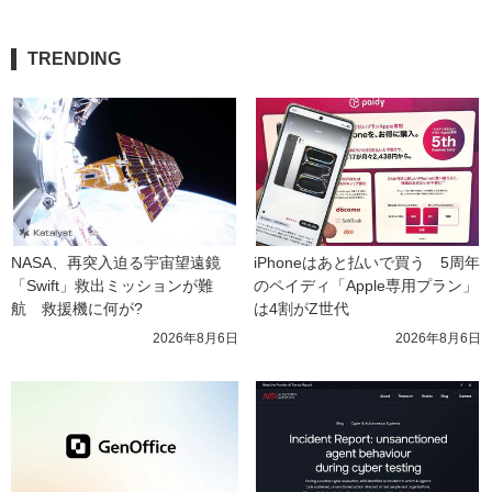
TRENDING
NASA、再突入迫る宇宙望遠鏡
iPhoneはあと払いで買う　5周年
「Swift」救出ミッションが難
のペイディ「Apple専用プラン」
航　救援機に何が?
は4割がZ世代
2026年8月6日
2026年8月6日