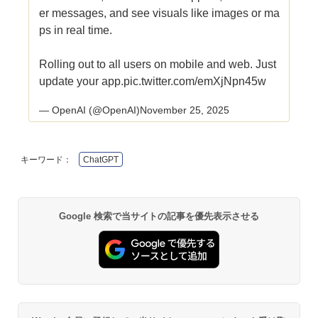
er messages, and see visuals like images or ma
ps in real time.
Rolling out to all users on mobile and web. Just
update your app.
pic.twitter.com/emXjNpn45w
— OpenAI (@OpenAI)
November 25, 2025
キーワード：
ChatGPT
Google 検索で当サイトの記事を優先表示させる