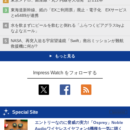
東京メトロ、銀座線・丸ノ内線を大増発 計212本
東海道新幹線、紙の「EXご利用票」廃止・電子化 EXサービス
とe5489が連携
水を飲まずにビールを飲むと倒れる「ふらつくビアグラスbyよ
なよなエール」
NASA、再突入迫る宇宙望遠鏡「Swift」救出ミッションが難航
救援機に何が?
もっと見る
Impress Watch をフォローする
Special Site
エントリーなのに脅威の実力!「Osprey」Noble 
Audioワイヤレスイヤフォン4機種を一気に聴く