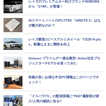
レイズのプレミアムカー向けブランドHOMURA
から「2×9R」が登場！
AIスマートノートのiFLYTEK「AINOTE 2」はな
ぜ魅力的なのか？
レイズ鍛造1ピースアルミホイール「CE28 N-plu
s」軽量なままに剛性を向上
Amazon プライムデー過去最安! Anker注目プロ
ジェクター3モデルを使ってみた
性能の良いお得な中古PC情報はこのページでチ
ェック！
「ドスパラTV」の配信現場に“PAD”撮影班が潜
入!人気の秘訣に迫る!!