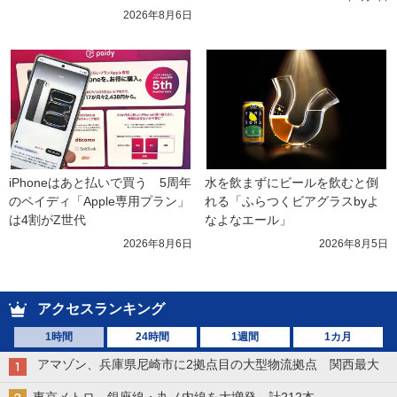
2026年8月6日
iPhoneはあと払いで買う　5周年
水を飲まずにビールを飲むと倒
のペイディ「Apple専用プラン」
れる「ふらつくビアグラスbyよ
は4割がZ世代
なよなエール」
2026年8月6日
2026年8月5日
アクセスランキング
1時間
24時間
1週間
1カ月
アマゾン、兵庫県尼崎市に2拠点目の大型物流拠点 関西最大