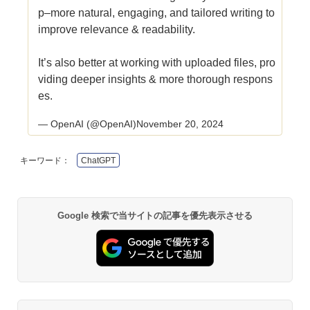
p–more natural, engaging, and tailored writing to
improve relevance & readability.
It’s also better at working with uploaded files, pro
viding deeper insights & more thorough respons
es.
— OpenAI (@OpenAI)
November 20, 2024
キーワード：
ChatGPT
Google 検索で当サイトの記事を優先表示させる