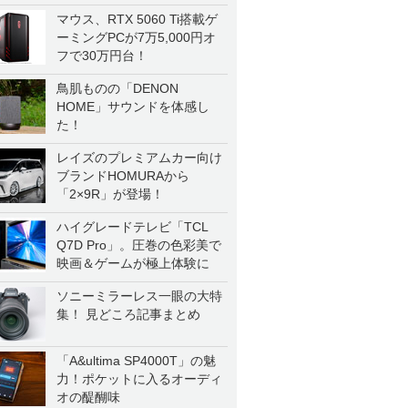
マウス、RTX 5060 Ti搭載ゲ
ーミングPCが7万5,000円オ
フで30万円台！
鳥肌ものの「DENON
HOME」サウンドを体感し
た！
レイズのプレミアムカー向け
ブランドHOMURAから
「2×9R」が登場！
ハイグレードテレビ「TCL
Q7D Pro」。圧巻の色彩美で
映画＆ゲームが極上体験に
ソニーミラーレス一眼の大特
集！ 見どころ記事まとめ
「A&ultima SP4000T」の魅
力！ポケットに入るオーディ
オの醍醐味