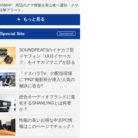
YAMAP、周辺のクマ情報を登山者へ通知「クマ
目撃アラート」
もっと見る
Special Site
SOUNDPEATSのイヤカフ型
イヤフォン「UU2イヤーカ
フ」をイヤカフマニアが語る
「ドスパラTV」の配信現場
に“PAD”撮影班が潜入!人気の
秘訣に迫る!!
総合オーディオブランドに進
化するSHANLINGとは何者
か？
性能の良いお得な中古PC情
報はこのページでチェック！