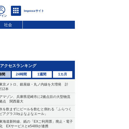
社会
アクセスランキング
時間
24時間
1週間
1カ月
東京メトロ、銀座線・丸ノ内線を大増発 計
212本
アマゾン、兵庫県尼崎市に2拠点目の大型物流
拠点 関西最大
水を飲まずにビールを飲むと倒れる「ふらつく
ビアグラスbyよなよなエール」
東海道新幹線、紙の「EXご利用票」廃止・電子
化 EXサービスとe5489が連携