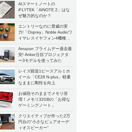
AIスマートノートの
iFLYTEK「AINOTE 2」はな
ぜ魅力的なのか？
エントリーなのに脅威の実
力!「Osprey」Noble Audioワ
イヤレスイヤフォン4機種を
一気に聴く
Amazon プライムデー過去最
安! Anker注目プロジェクタ
ー3モデルを使ってみた
レイズ鍛造1ピースアルミホ
イール「CE28 N-plus」軽量
なままに剛性を向上
お値段そのままでメモリ倍
増！メモリ32GBの「お得な
ゲーミングノート」
クリエイティブが作った2万
円台の“小さなピュアオーデ
ィオスピーカー”