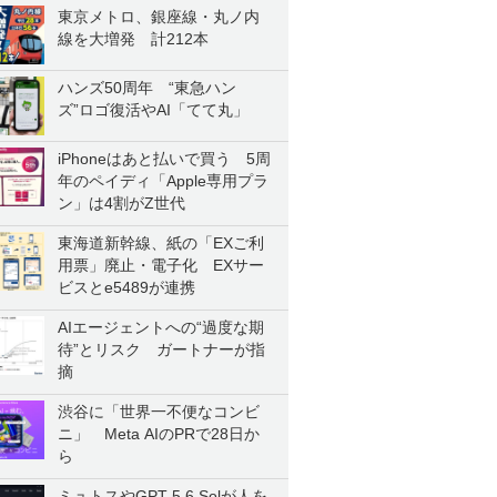
東京メトロ、銀座線・丸ノ内
線を大増発 計212本
ハンズ50周年 “東急ハン
ズ”ロゴ復活やAI「てて丸」
iPhoneはあと払いで買う 5周
年のペイディ「Apple専用プラ
ン」は4割がZ世代
東海道新幹線、紙の「EXご利
用票」廃止・電子化 EXサー
ビスとe5489が連携
AIエージェントへの“過度な期
待”とリスク ガートナーが指
摘
渋谷に「世界一不便なコンビ
ニ」 Meta AIのPRで28日か
ら
ミュトスやGPT-5.6 Solが人を