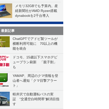
メモリ32GBでも予算内。産
経新聞社がAMD Ryzen搭載
dynabookを2千台導入
最新記事
ChatGPTでアドビ製ツールが
横断利用可能に 70以上の機
能を統合
ドコモ、15歳以下スマホデビ
ュープラン刷新 「親子割」
も
YAMAP、周辺のクマ情報を登
山者へ通知「クマ目撃アラー
ト」
軽井沢で自動運転バスの実
証 “交通空白時間帯”解消目指
す