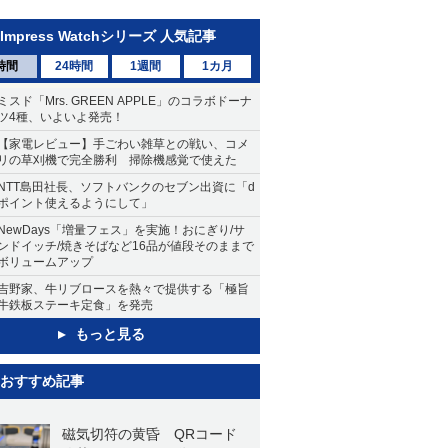
Impress Watchシリーズ 人気記事
時間
24時間
1週間
1カ月
ミスド「Mrs. GREEN APPLE」のコラボドーナ
ツ4種、いよいよ発売！
【家電レビュー】手ごわい雑草との戦い、コメ
リの草刈機で完全勝利 掃除機感覚で使えた
NTT島田社長、ソフトバンクのセブン出資に「d
ポイント使えるようにして」
NewDays「増量フェス」を実施！おにぎり/サ
ンドイッチ/焼きそばなど16品が値段そのままで
ボリュームアップ
吉野家、牛リブロースを熱々で提供する「極旨
牛鉄板ステーキ定食」を発売
もっと見る
おすすめ記事
磁気切符の黄昏 QRコード