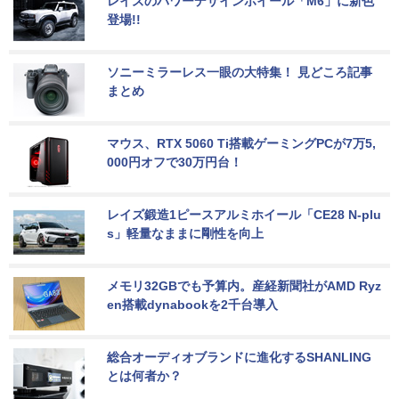
レイズのパワーデザインホイール「M6」に新色
登場!!
ソニーミラーレス一眼の大特集！ 見どころ記事
まとめ
マウス、RTX 5060 Ti搭載ゲーミングPCが7万5,
000円オフで30万円台！
レイズ鍛造1ピースアルミホイール「CE28 N-plu
s」軽量なままに剛性を向上
メモリ32GBでも予算内。産経新聞社がAMD Ryz
en搭載dynabookを2千台導入
総合オーディオブランドに進化するSHANLING
とは何者か？