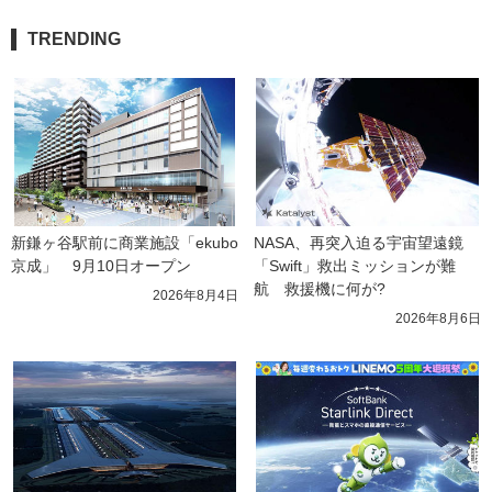
TRENDING
新鎌ヶ谷駅前に商業施設「ekubo
NASA、再突入迫る宇宙望遠鏡
京成」　9月10日オープン
「Swift」救出ミッションが難
航　救援機に何が?
2026年8月4日
2026年8月6日