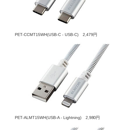
PET-CCMT15WH(USB-C - USB-C) 2,479円
PET-ALMT15WH(USB-A - Lightning) 2,980円