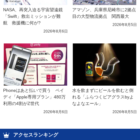
NASA、再突入迫る宇宙望遠鏡
アマゾン、兵庫県尼崎市に2拠点
「Swift」救出ミッションが難
目の大型物流拠点　関西最大
航　救援機に何が?
2026年8月5日
2026年8月6日
Phoneはあと払いで買う　ペイ
水を飲まずにビールを飲むと倒
ディ「Apple専用プラン」480万
れる「ふらつくビアグラスbyよ
利用の4割がZ世代
なよなエール」
2026年8月6日
2026年8月5日
アクセスランキング