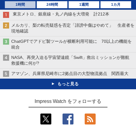
1時間
24時間
1週間
1カ月
東京メトロ、銀座線・丸ノ内線を大増発 計212本
メルカリ、梨の転売疑惑を否定「誹謗中傷はやめて」 生産者を
現地確認
ChatGPTでアドビ製ツールが横断利用可能に 70以上の機能を
統合
NASA、再突入迫る宇宙望遠鏡「Swift」救出ミッションが難航
救援機に何が?
アマゾン、兵庫県尼崎市に2拠点目の大型物流拠点 関西最大
もっと見る
Impress Watch をフォローする