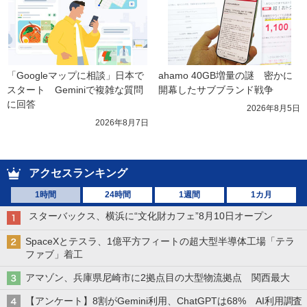
「Googleマップに相談」日本で
ahamo 40GB増量の謎　密かに
スタート　Geminiで複雑な質問
開幕したサブブランド戦争
に回答
2026年8月5日
2026年8月7日
アクセスランキング
1時間
24時間
1週間
1カ月
スターバックス、横浜に“文化財カフェ”8月10日オープン
SpaceXとテスラ、1億平方フィートの超大型半導体工場「テラ
ファブ」着工
アマゾン、兵庫県尼崎市に2拠点目の大型物流拠点 関西最大
【アンケート】8割がGemini利用、ChatGPTは68% AI利用調査