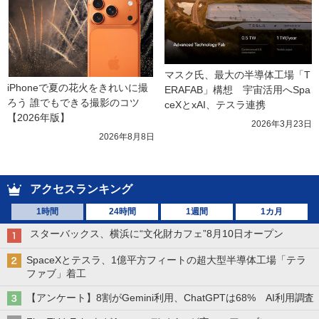
マスク氏、最大の半導体工場「T
iPhoneで夏の花火をきれいに撮
ERAFAB」構想　宇宙活用へSpa
ろう 誰でもできる撮影のコツ
ceXとxAI、テスラ連携
【2026年版】
2026年3月23日
2026年8月8日
アクセスランキング
1時間
24時間
1週間
1カ月
スターバックス、横浜に“文化財カフェ”8月10日オープン
SpaceXとテスラ、1億平方フィートの超大型半導体工場「テラ
ファブ」着工
【アンケート】8割がGemini利用、ChatGPTは68% AI利用調査