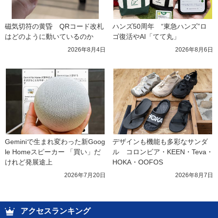
磁気切符の黄昏　QRコード改札
ハンズ50周年　“東急ハンズ”ロ
はどのように動いているのか
ゴ復活やAI「てて丸」
2026年8月4日
2026年8月6日
Geminiで生まれ変わった新Goog
デザインも機能も多彩なサンダ
le Homeスピーカー 「買い」だ
ル　コロンビア・KEEN・Teva・
けれど発展途上
HOKA・OOFOS
2026年7月20日
2026年8月7日
アクセスランキング