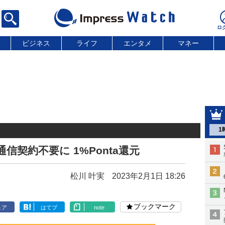
ビジネス
ライフ
エンタメ
マネー
1
信契約不要に 1%Ponta還元
松川 叶実
2023年2月1日 18:26
ブックマーク
ェア
はてブ
note