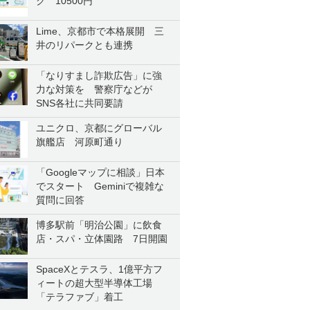
ク 10500円
Lime、京都市で本格展開 三
井のリパークとも連携
「なりすまし詐欺広告」に強
力な対策を 警察庁などが
SNS各社に共同要請
ユニクロ、京都にグローバル
旗艦店 河原町通り
「Googleマップに相談」日本
でスタート Geminiで複雑な
質問に回答
博多駅前「明治公園」に飲食
店・スパ・立体園路 7日開園
SpaceXとテスラ、1億平方フ
ィートの超大型半導体工場
「テラファブ」着工