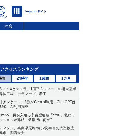
社会
アクセスランキング
時間
24時間
1週間
1カ月
SpaceXとテスラ、1億平方フィートの超大型半
導体工場「テラファブ」着工
【アンケート】8割がGemini利用、ChatGPTは
68% AI利用調査
NASA、再突入迫る宇宙望遠鏡「Swift」救出ミ
ッションが難航 救援機に何が?
アマゾン、兵庫県尼崎市に2拠点目の大型物流
拠点 関西最大