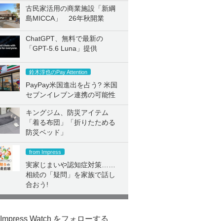
古民家活用の商業施設「新綱
島MICCA」 26年秋開業
ChatGPT、無料で最新の
「GPT-5.6 Luna」提供
鈴木淳也のPay Attention
PayPay米国進出を占う? 米国
セブンイレブン連携の可能性
キングジム、防災アイテム
「着る布団」「折りたためる
防災ベッド」
from Impress
実家じまいや認知症対策……
相続の「疑問」を家族で話し
合おう!
Impress Watch をフォローする