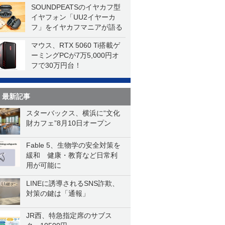
SOUNDPEATSのイヤカフ型
イヤフォン「UU2イヤーカ
フ」をイヤカフマニアが語る
マウス、RTX 5060 Ti搭載ゲ
ーミングPCが7万5,000円オ
フで30万円台！
最新記事
スターバックス、横浜に“文化
財カフェ”8月10日オープン
Fable 5、生物学の安全対策を
緩和 健康・教育など日常利
用が可能に
LINEに誘導されるSNS詐欺、
対策の鍵は「通報」
JR西、特急指定席のサブス