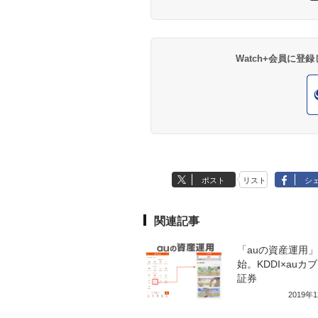
Watch+会員に
ポスト
リスト
シ
関連記事
「auの資産運用
始。KDDI×auカ
証券
2019年