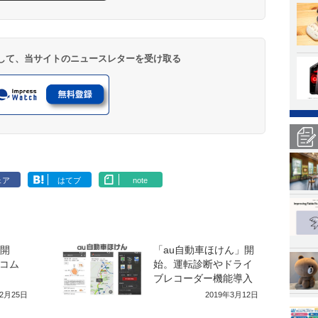
登録して、当サイトのニュースレターを受け取る
ェア
はてブ
note
」開
「au自動車ほけん」開
ブコム
始。運転診断やドライ
ブレコーダー機能導入
12月25日
2019年3月12日