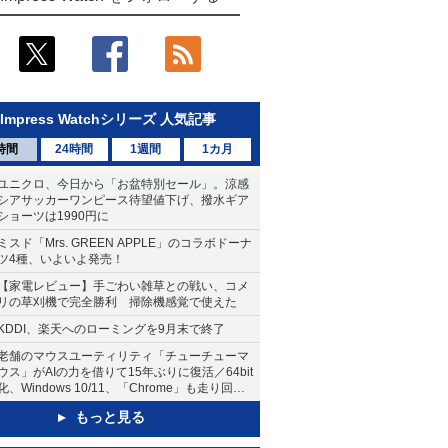
Impress Watchシリーズ 人気記事
時間
24時間
1週間
1カ月
ユニクロ、今日から「お盆特別セール」。涼感
シアサッカーワンピース待望値下げ、撥水ギア
ショーツは1990円に
ミスド「Mrs. GREEN APPLE」のコラボドーナ
ツ4種、いよいよ発売！
【家電レビュー】手ごわい雑草との戦い、コメ
リの草刈機で完全勝利 掃除機感覚で使えた
KDDI、楽天へのローミングを9月末で終了
老舗のマウスユーティリティ「チューチューマ
ウス」がAIの力を借りて15年ぶりに復活／64bit
化、Windows 10/11、「Chrome」も走り回
る。復活記念で2026年末まで500円
もっと見る