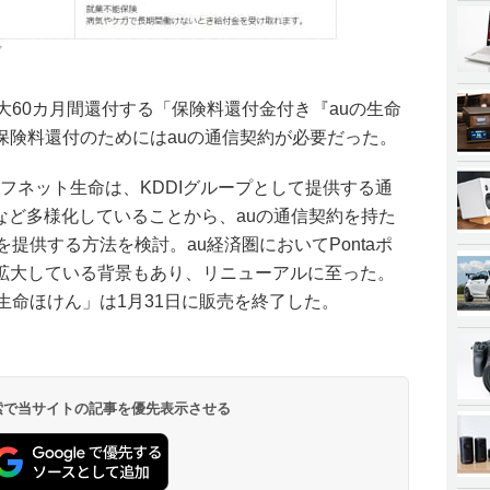
プ
を最大60カ月間還付する「保険料還付金付き『auの生命
保険料還付のためにはauの通信契約が必要だった。
イフネット生命は、KDDIグループとして提供する通
ovoなど多様化していることから、auの通信契約を持た
提供する方法を検討。au経済圏においてPontaポ
拡大している背景もあり、リニューアルに至った。
生命ほけん」は1月31日に販売を終了した。
 検索で当サイトの記事を優先表示させる