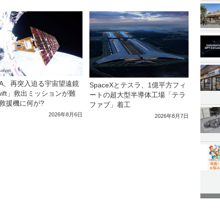
SA、再突入迫る宇宙望遠鏡
SpaceXとテスラ、1億平方フィ
wift」救出ミッションが難
ートの超大型半導体工場「テラ
救援機に何が?
ファブ」着工
2026年8月6日
2026年8月7日