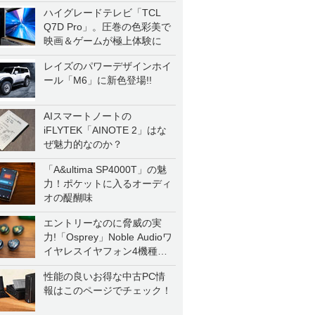
ハイグレードテレビ「TCL
Q7D Pro」。圧巻の色彩美で
映画＆ゲームが極上体験に
レイズのパワーデザインホイ
ール「M6」に新色登場!!
AIスマートノートの
iFLYTEK「AINOTE 2」はな
ぜ魅力的なのか？
「A&ultima SP4000T」の魅
力！ポケットに入るオーディ
オの醍醐味
エントリーなのに脅威の実
力!「Osprey」Noble Audioワ
イヤレスイヤフォン4機種を
一気に聴く
性能の良いお得な中古PC情
報はこのページでチェック！