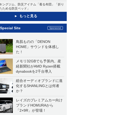
キングジム、防災アイテム「着る布団」「折り
たためる防災ベッド」
もっと見る
Special Site
鳥肌ものの「DENON
HOME」サウンドを体感し
た！
メモリ32GBでも予算内。産
経新聞社がAMD Ryzen搭載
dynabookを2千台導入
総合オーディオブランドに進
化するSHANLINGとは何者
か？
レイズのプレミアムカー向け
ブランドHOMURAから
「2×9R」が登場！