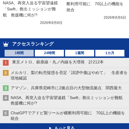
NASA、再突入迫る宇宙望遠鏡
断利用可能に　70以上の機能を
「Swift」救出ミッションが難
統合
航　救援機に何が?
2026年8月6日
2026年8月6日
アクセスランキング
1時間
24時間
1週間
1カ月
東京メトロ、銀座線・丸ノ内線を大増発 計212本
メルカリ、梨の転売疑惑を否定「誹謗中傷はやめて」 生産者を
現地確認
アマゾン、兵庫県尼崎市に2拠点目の大型物流拠点 関西最大
NASA、再突入迫る宇宙望遠鏡「Swift」救出ミッションが難航
救援機に何が?
ChatGPTでアドビ製ツールが横断利用可能に 70以上の機能を
統合
もっと見る