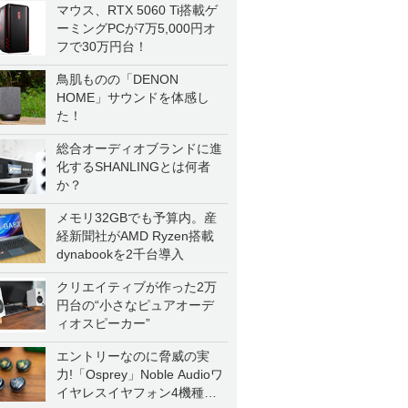
マウス、RTX 5060 Ti搭載ゲ
ーミングPCが7万5,000円オ
フで30万円台！
鳥肌ものの「DENON
HOME」サウンドを体感し
た！
総合オーディオブランドに進
化するSHANLINGとは何者
か？
メモリ32GBでも予算内。産
経新聞社がAMD Ryzen搭載
dynabookを2千台導入
クリエイティブが作った2万
円台の“小さなピュアオーデ
ィオスピーカー”
エントリーなのに脅威の実
力!「Osprey」Noble Audioワ
イヤレスイヤフォン4機種を