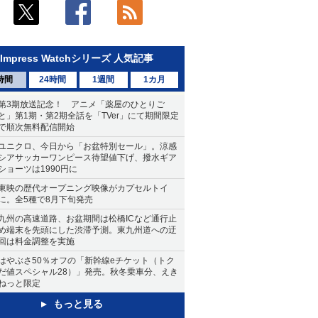
Impress Watchシリーズ 人気記事
時間
24時間
1週間
1カ月
第3期放送記念！ アニメ「薬屋のひとりご
と」第1期・第2期全話を「TVer」にて期間限定
で順次無料配信開始
ユニクロ、今日から「お盆特別セール」。涼感
シアサッカーワンピース待望値下げ、撥水ギア
ショーツは1990円に
東映の歴代オープニング映像がカプセルトイ
に。全5種で8月下旬発売
九州の高速道路、お盆期間は松橋ICなど通行止
め端末を先頭にした渋滞予測。東九州道への迂
回は料金調整を実施
はやぶさ50％オフの「新幹線eチケット（トク
だ値スペシャル28）」発売。秋冬乗車分、えき
ねっと限定
もっと見る