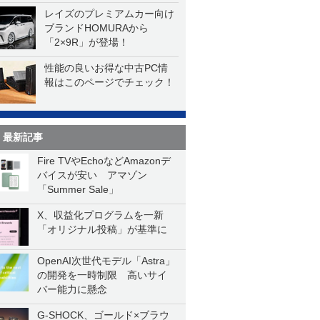
一気に聴く
レイズのプレミアムカー向け
ブランドHOMURAから
「2×9R」が登場！
性能の良いお得な中古PC情
報はこのページでチェック！
最新記事
Fire TVやEchoなどAmazonデ
バイスが安い アマゾン
「Summer Sale」
X、収益化プログラムを一新
「オリジナル投稿」が基準に
OpenAI次世代モデル「Astra」
の開発を一時制限 高いサイ
バー能力に懸念
G-SHOCK、ゴールド×ブラウ