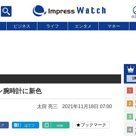
ビジネス
ライフ
エンタメ
マネー
1
イン腕時計に新色
太田 亮三
2021年11月18日 07:00
ブックマーク
ェア
はてブ
note