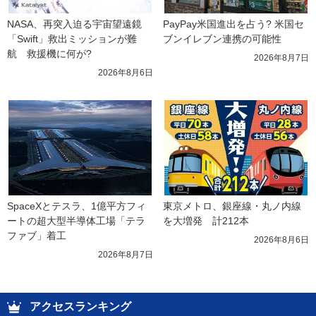
NASA、再突入迫る宇宙望遠鏡
PayPay米国進出を占う? 米国セ
「Swift」救出ミッションが難
ブンイレブン連携の可能性
航　救援機に何が?
2026年8月7日
2026年8月6日
SpaceXとテスラ、1億平方フィ
東京メトロ、銀座線・丸ノ内線
ートの超大型半導体工場「テラ
を大増発　計212本
ファブ」着工
2026年8月6日
2026年8月7日
アクセスランキング