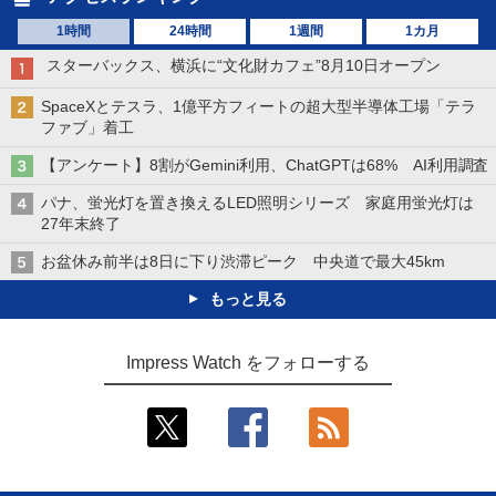
1時間
24時間
1週間
1カ月
スターバックス、横浜に“文化財カフェ”8月10日オープン
SpaceXとテスラ、1億平方フィートの超大型半導体工場「テラ
ファブ」着工
【アンケート】8割がGemini利用、ChatGPTは68% AI利用調査
パナ、蛍光灯を置き換えるLED照明シリーズ 家庭用蛍光灯は
27年末終了
お盆休み前半は8日に下り渋滞ピーク 中央道で最大45km
もっと見る
Impress Watch をフォローする