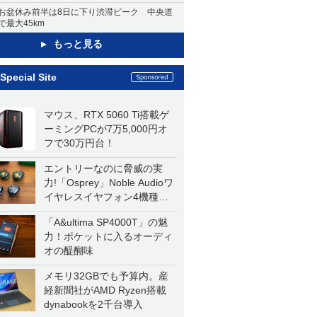
お盆休み前半は8日に下り渋滞ピーク 中央道
で最大45km
もっと見る
Special Site
マウス、RTX 5060 Ti搭載ゲ
ーミングPCが7万5,000円オ
フで30万円台！
エントリーなのに脅威の実
力!「Osprey」Noble Audioワ
イヤレスイヤフォン4機種を
一気に聴く
「A&ultima SP4000T」の魅
力！ポケットに入るオーディ
オの醍醐味
メモリ32GBでも予算内。産
経新聞社がAMD Ryzen搭載
dynabookを2千台導入