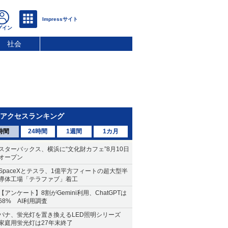
社会
アクセスランキング
時間
24時間
1週間
1カ月
スターバックス、横浜に“文化財カフェ”8月10日
オープン
SpaceXとテスラ、1億平方フィートの超大型半
導体工場「テラファブ」着工
【アンケート】8割がGemini利用、ChatGPTは
68% AI利用調査
パナ、蛍光灯を置き換えるLED照明シリーズ
家庭用蛍光灯は27年末終了