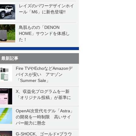
レイズのパワーデザインホイ
ール「M6」に新色登場!!
鳥肌ものの「DENON
HOME」サウンドを体感し
た！
最新記事
Fire TVやEchoなどAmazonデ
バイスが安い アマゾン
「Summer Sale」
X、収益化プログラムを一新
「オリジナル投稿」が基準に
OpenAI次世代モデル「Astra」
の開発を一時制限 高いサイ
バー能力に懸念
G-SHOCK、ゴールド×ブラウ