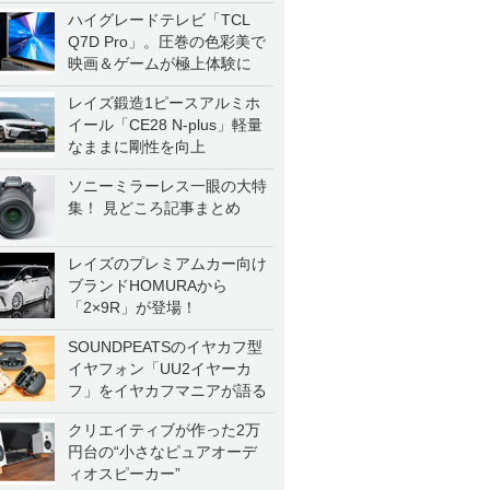
ハイグレードテレビ「TCL
Q7D Pro」。圧巻の色彩美で
映画＆ゲームが極上体験に
レイズ鍛造1ピースアルミホ
イール「CE28 N-plus」軽量
なままに剛性を向上
ソニーミラーレス一眼の大特
集！ 見どころ記事まとめ
レイズのプレミアムカー向け
ブランドHOMURAから
「2×9R」が登場！
SOUNDPEATSのイヤカフ型
イヤフォン「UU2イヤーカ
フ」をイヤカフマニアが語る
クリエイティブが作った2万
円台の“小さなピュアオーデ
ィオスピーカー”