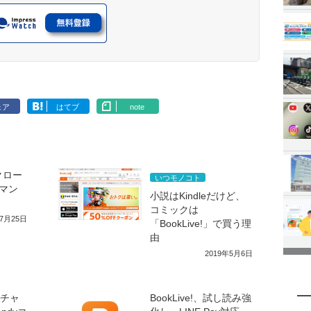
ェア
はてブ
note
スクロー
いつモノコト
マン
小説はKindleだけど、
コミックは
年7月25日
「BookLive!」で買う理
由
2019年5月6日
ーチャ
BookLive!、試し読み強