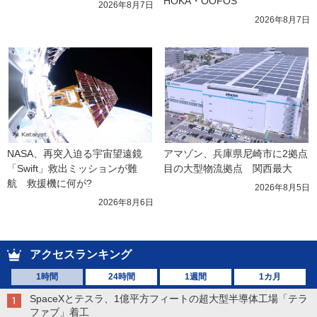
HOKA・OOFOS
2026年8月7日
2026年8月7日
NASA、再突入迫る宇宙望遠鏡
アマゾン、兵庫県尼崎市に2拠点
「Swift」救出ミッションが難
目の大型物流拠点　関西最大
航　救援機に何が?
2026年8月5日
2026年8月6日
アクセスランキング
1時間
24時間
1週間
1カ月
SpaceXとテスラ、1億平方フィートの超大型半導体工場「テラ
ファブ」着工