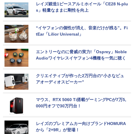
レイズ鍛造1ピースアルミホイール「CE28 N-plu
s」軽量なままに剛性を向上
“イヤフォンの個性が消え、音楽だけが残る”。Fi
tEar「Lilior Universal」
エントリーなのに脅威の実力!「Osprey」Noble 
Audioワイヤレスイヤフォン4機種を一気に聴く
クリエイティブが作った2万円台の“小さなピュ
アオーディオスピーカー”
マウス、RTX 5060 Ti搭載ゲーミングPCが7万5,
000円オフで30万円台！
レイズのプレミアムカー向けブランドHOMURA
から「2×9R」が登場！