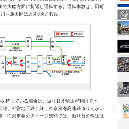
川で大船方面に折返し運転する。運転本数は、田町
品川～蒲田間は通常の8割程度。
画
数券を持っている場合は、振り替え輸送が利用でき
全線、都営地下鉄全線、東京臨海高速鉄道りんかい
線。IC乗車券のチャージ残額では、振り替え輸送は