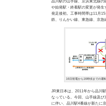
品川駅の山手線、京浜東北線の線
や始発駅・終着駅の変更が発生
発足後初。工事時間帯は11月1
鉄、りんかい線、東急線、京急
16日初電から16時頃までの運
JR東日本は、2011年から品
なっている。今回、山手線及び
に伴い、品川駅4番線が新たに京