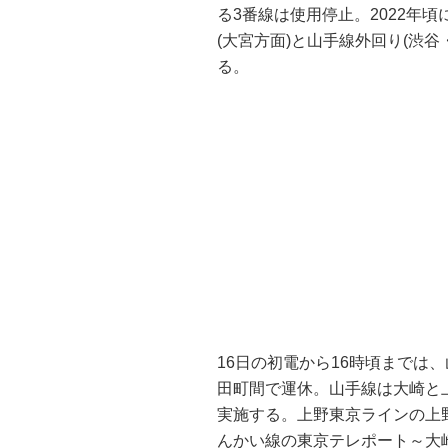
る3番線は使用停止。2022年
(大宮方面)と山手線外回り(渋
る。
16日の初電から16時頃までは
田町間で運休。山手線は大崎と
実施する。上野東京ラインの上
んかい線の東京テレポート～大崎間