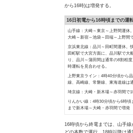
から16時)は増発する。
16日初電から16時頃までの運
山手線：大崎～東京～上野間運休
大崎～新宿～池袋～田端～上野間
京浜東北線：品川～田町間運休。
田町駅で大宮方面に、品川駅で大
り、品川～蒲田間は通常の8割程度
時運転を見合わせる。
上野東京ライン：4時40分頃から
線、高崎線、常磐線、東海道線は
埼京線：大崎・新木場～赤羽間で1
りんかい線：4時30分頃から6時頃
まで新木場～大崎・赤羽間で増発
16時頃から終電までは、山手線
どの本数で運行、18時以降は