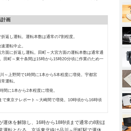
転計画
。
で折返し運転。運転本数は通常の7割程度。
快速運転中止。
船方面に折返し運転。田町～大宮方面の運転本数は通常通
。田町～東十条間は15時から15時20分頃に作業のため一
品川～上野間で1時間に1本から5本程度に増発。宇都宮
通常運転。
時間に1本から2本程度に増発。
まで東京テレポート～大崎間で増発。10時頃から16時頃
が運休を解除し、16時から18時頃まで通常の8割ほ
通常運転となる。京浜東北線は品川～田町駅で運休。