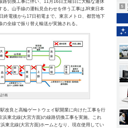
路切換工事に伴い、11月16日土曜日に大幅な運休
する。山手線の運転見合わせを伴う工事はJR東日本
5日終電後から17日初電まで。東京メトロ、都営地下
線の全線で振り替え輸送が実施される。
転計画
川駅駅改良と高輪ゲートウェイ駅開業に向けた工事を行
京浜東北線(大宮方面)の線路切換工事を実施。これ
浜東北線(大宮方面)ホームとなり、現在使用してい