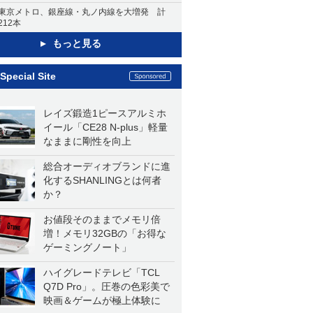
東京メトロ、銀座線・丸ノ内線を大増発 計
212本
もっと見る
Special Site
レイズ鍛造1ピースアルミホ
イール「CE28 N-plus」軽量
なままに剛性を向上
総合オーディオブランドに進
化するSHANLINGとは何者
か？
お値段そのままでメモリ倍
増！メモリ32GBの「お得な
ゲーミングノート」
ハイグレードテレビ「TCL
Q7D Pro」。圧巻の色彩美で
映画＆ゲームが極上体験に