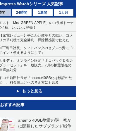
Impress Watchシリーズ 人気記事
時間
24時間
1週間
1カ月
ミスド「Mrs. GREEN APPLE」のコラボドーナ
ツ4種、いよいよ発売！
【家電レビュー】手ごわい雑草との戦い、コメ
リの草刈機で完全勝利 掃除機感覚で使えた
NTT島田社長、ソフトバンクのセブン出資に「d
ポイント使えるようにして」
カルディ、オンライン限定「ネコバッグ＆タン
ブラーセット」を一般販売。7月の抽選販売の
当選無効分
ドコモ前田社長が「ahamo40GB化は検証のた
め」、料金値上げへの考え方にも言及
もっと見る
おすすめ記事
ahamo 40GB増量の謎 密か
に開幕したサブブランド戦争