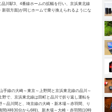
頃に品川駅3、4番線ホームの拡幅を行い、京浜東北線
谷・新宿方面)が同じホームで乗り換えられるようにな
、山手線の大崎～東京～上野間と京浜東北線の品川～
上野で、京浜東北線は田町と品川で折り返し運転を
野～品川間と、埼京線の大崎・新木場～赤羽間、り
(4時30分から6時)、新木場～大崎・赤羽間(10時