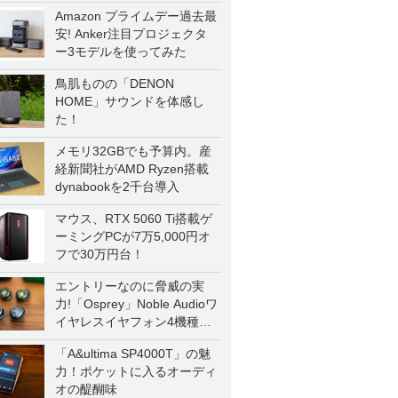
Amazon プライムデー過去最
安! Anker注目プロジェクタ
ー3モデルを使ってみた
鳥肌ものの「DENON
HOME」サウンドを体感し
た！
メモリ32GBでも予算内。産
経新聞社がAMD Ryzen搭載
dynabookを2千台導入
マウス、RTX 5060 Ti搭載ゲ
ーミングPCが7万5,000円オ
フで30万円台！
エントリーなのに脅威の実
力!「Osprey」Noble Audioワ
イヤレスイヤフォン4機種を
一気に聴く
「A&ultima SP4000T」の魅
力！ポケットに入るオーディ
オの醍醐味