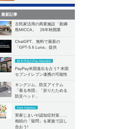
最新記事
古民家活用の商業施設「新綱
島MICCA」 26年秋開業
ChatGPT、無料で最新の
「GPT-5.6 Luna」提供
鈴木淳也のPay Attention
PayPay米国進出を占う? 米国
セブンイレブン連携の可能性
キングジム、防災アイテム
「着る布団」「折りたためる
防災ベッド」
from Impress
実家じまいや認知症対策……
相続の「疑問」を家族で話し
合おう!