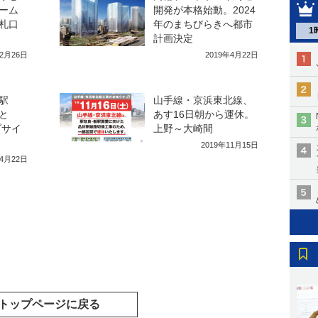
ーム
開発が本格始動。2024
札口
年のまちびらきへ都市
1
計画決定
年2月26日
2019年4月22日
駅
山手線・京浜東北線、
と
あす16日朝から運休。
ブサイ
上野～大崎間
2019年11月15日
年4月22日
トップページに戻る