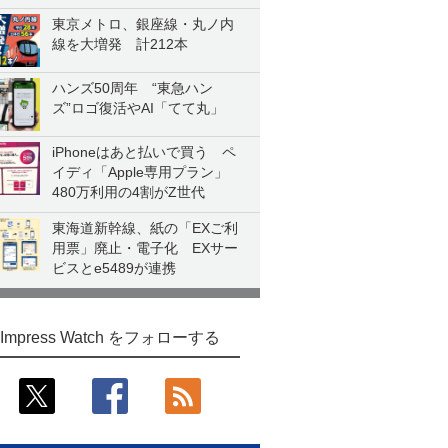
東京メトロ、銀座線・丸ノ内
線を大増発 計212本
ハンズ50周年 “東急ハン
ズ”ロゴ復活やAI「てて丸」
iPhoneはあと払いで買う ペ
イディ「Apple専用プラン」
480万利用の4割がZ世代
東海道新幹線、紙の「EXご利
用票」廃止・電子化 EXサー
ビスとe5489が連携
Impress Watch をフォローする