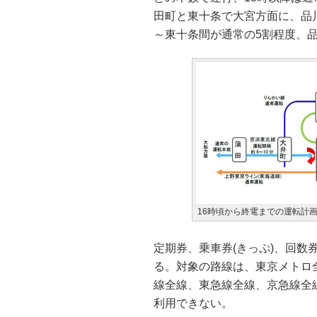
田町と東十条で大宮方面に、品
～東十条間が通常の5割程度、
16時頃から終電までの運転計
定期券、乗車券(きっぷ)、回
る。対象の路線は、東京メトロ
線全線、東急線全線、京急線全
利用できない。