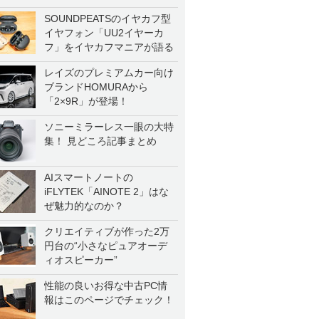
SOUNDPEATSのイヤカフ型
イヤフォン「UU2イヤーカ
フ」をイヤカフマニアが語る
レイズのプレミアムカー向け
ブランドHOMURAから
「2×9R」が登場！
ソニーミラーレス一眼の大特
集！ 見どころ記事まとめ
AIスマートノートの
iFLYTEK「AINOTE 2」はな
ぜ魅力的なのか？
クリエイティブが作った2万
円台の“小さなピュアオーデ
ィオスピーカー”
性能の良いお得な中古PC情
報はこのページでチェック！