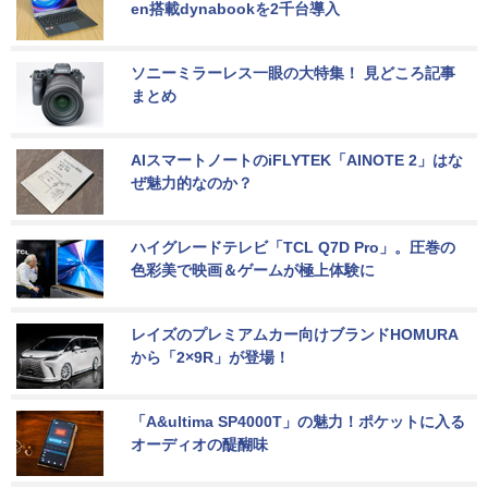
en搭載dynabookを2千台導入
ソニーミラーレス一眼の大特集！ 見どころ記事
まとめ
AIスマートノートのiFLYTEK「AINOTE 2」はな
ぜ魅力的なのか？
ハイグレードテレビ「TCL Q7D Pro」。圧巻の
色彩美で映画＆ゲームが極上体験に
レイズのプレミアムカー向けブランドHOMURA
から「2×9R」が登場！
「A&ultima SP4000T」の魅力！ポケットに入る
オーディオの醍醐味