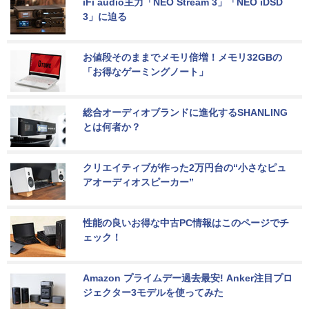
iFi audio主力「NEO Stream 3」「NEO iDSD 
3」に迫る
お値段そのままでメモリ倍増！メモリ32GBの
「お得なゲーミングノート」
総合オーディオブランドに進化するSHANLING
とは何者か？
クリエイティブが作った2万円台の“小さなピュ
アオーディオスピーカー”
性能の良いお得な中古PC情報はこのページでチ
ェック！
Amazon プライムデー過去最安! Anker注目プロ
ジェクター3モデルを使ってみた