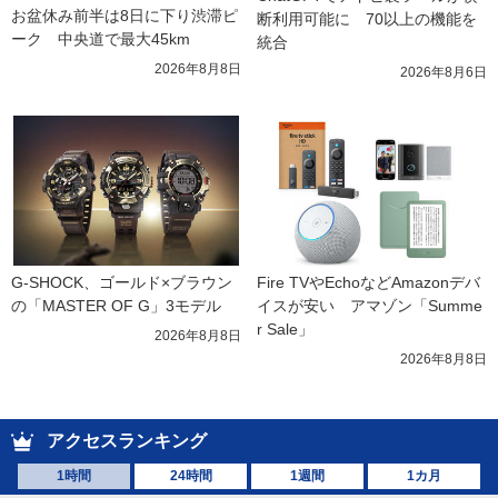
お盆休み前半は8日に下り渋滞ピ
断利用可能に　70以上の機能を
ーク　中央道で最大45km
統合
2026年8月8日
2026年8月6日
G-SHOCK、ゴールド×ブラウン
Fire TVやEchoなどAmazonデバ
の「MASTER OF G」3モデル
イスが安い　アマゾン「Summe
r Sale」
2026年8月8日
2026年8月8日
アクセスランキング
1時間
24時間
1週間
1カ月