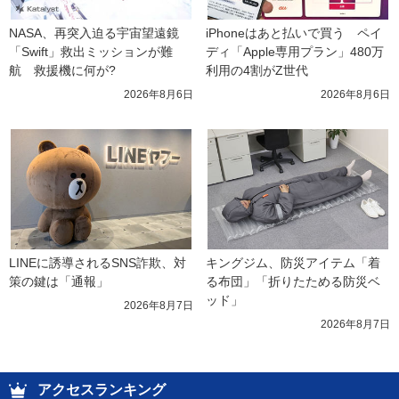
NASA、再突入迫る宇宙望遠鏡
iPhoneはあと払いで買う　ペイ
「Swift」救出ミッションが難
ディ「Apple専用プラン」480万
航　救援機に何が?
利用の4割がZ世代
2026年8月6日
2026年8月6日
LINEに誘導されるSNS詐欺、対
キングジム、防災アイテム「着
策の鍵は「通報」
る布団」「折りたためる防災ベ
ッド」
2026年8月7日
2026年8月7日
アクセスランキング