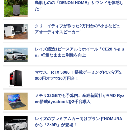
鳥肌ものの「DENON HOME」サウンドを体感し
た！
クリエイティブが作った2万円台の“小さなピュ
アオーディオスピーカー”
レイズ鍛造1ピースアルミホイール「CE28 N-plu
s」軽量なままに剛性を向上
マウス、RTX 5060 Ti搭載ゲーミングPCが7万5,
000円オフで30万円台！
メモリ32GBでも予算内。産経新聞社がAMD Ryz
en搭載dynabookを2千台導入
レイズのプレミアムカー向けブランドHOMURA
から「2×9R」が登場！