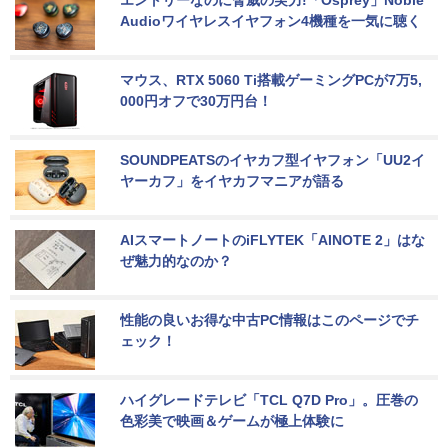
エントリーなのに脅威の実力!「Osprey」Noble 
Audioワイヤレスイヤフォン4機種を一気に聴く
マウス、RTX 5060 Ti搭載ゲーミングPCが7万5,
000円オフで30万円台！
SOUNDPEATSのイヤカフ型イヤフォン「UU2イ
ヤーカフ」をイヤカフマニアが語る
AIスマートノートのiFLYTEK「AINOTE 2」はな
ぜ魅力的なのか？
性能の良いお得な中古PC情報はこのページでチ
ェック！
ハイグレードテレビ「TCL Q7D Pro」。圧巻の
色彩美で映画＆ゲームが極上体験に